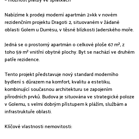
– možnost platby ve splátkách
Nabízíme k prodeji moderní apartmán 2+kk v novém
rezidenčním projektu Dragoti 2, situovaném v žádané
oblasti Golem u Durrësu, v těsné blízkosti Jaderského moře.
Jedná se o prostorný apartmán o celkové ploše 67 m², z
toho 59 m² vnitřní obytné plochy. Byt se nachází ve druhém
patře rezidence.
Tento projekt představuje nový standard moderního
bydlení s důrazem na komfort, kvalitu a estetiku,
kombinující současnou architekturu se zapojením
přírodních prvků. Budova je situována ve strategické poloze
v Golemu, s velmi dobrým přístupem k plážím, službám a
infrastruktuře oblasti.
Klíčové vlastnosti nemovitosti: