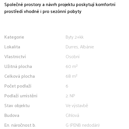
Společné prostory a návrh projektu poskytují komfortní
prostředí vhodné i pro sezónní pobyty
Kategorie
Byty 2+kk
Lokalita
Durres, Albánie
Vlastnictví
Osobní
Užitná plocha
60 m²
Celková plocha
68 m²
Počet podlaží
6
Podlaží umístění
2. NP
Stav objektu
Ve výstavbě
Budova
Cihlová
En. náročnost b.
G (PENB nedodán)