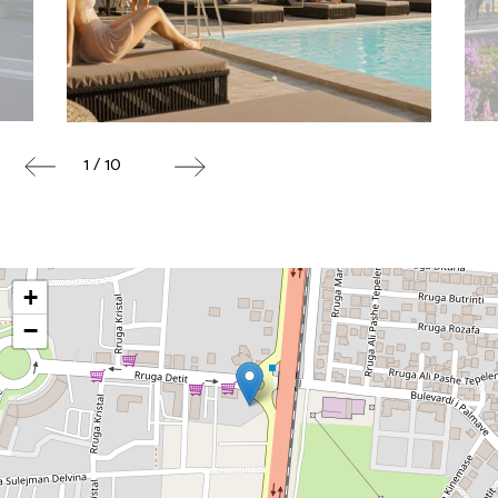
1 / 10
+
−