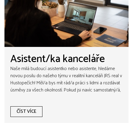
Asistent/ka kanceláře
Naše milá budoucí asistentko nebo asistente, hledáme
novou posilu do našeho týmu v realitní kanceláři JRS real v
Hustopečích! Měl/a bys mít rád/a práci s lidmi a rozdávat
úsměvy za všech okolností. Pokud jsi navíc samostatný/á,
loajální vůči týmu a chceš se učit a růst, čti dál.
ČÍST VÍCE