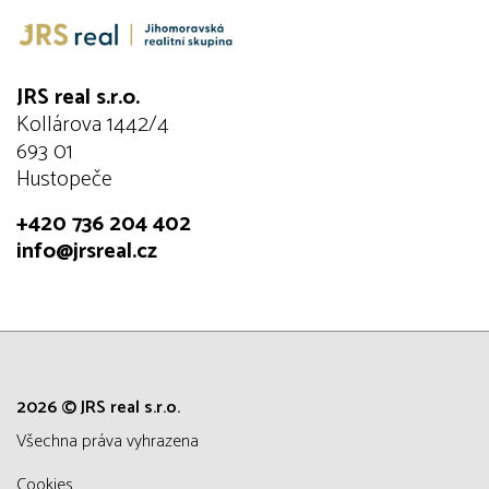
JRS real s.r.o.
Kollárova 1442/4
693 01
Hustopeče
+420 736 204 402
info@jrsreal.cz
2026 © JRS real s.r.o.
všechna práva vyhrazena
Cookies