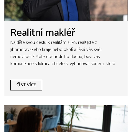
Realitní makléř
Najděte svou cestu k realitám s JRS real! Jste z
Jihomoravského kraje nebo okolí a láká vás svět
nemovitostí? Máte obchodního ducha, baví vás
komunikace s lidmi a chcete si vybudovat kariéru, která
vám přinese svobodu i příjem podle vašich schopností?
Pak pro vás máme skvělou příležitost!
ČÍST VÍCE