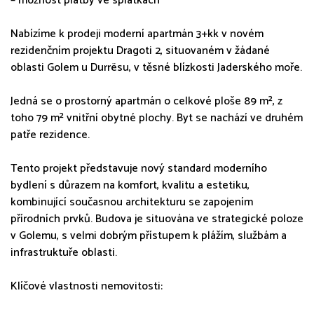
– možnost platby ve splátkách
Nabízíme k prodeji moderní apartmán 3+kk v novém
rezidenčním projektu Dragoti 2, situovaném v žádané
oblasti Golem u Durrësu, v těsné blízkosti Jaderského moře.
Jedná se o prostorný apartmán o celkové ploše 89 m², z
toho 79 m² vnitřní obytné plochy. Byt se nachází ve druhém
patře rezidence.
Tento projekt představuje nový standard moderního
bydlení s důrazem na komfort, kvalitu a estetiku,
kombinující současnou architekturu se zapojením
přírodních prvků. Budova je situována ve strategické poloze
v Golemu, s velmi dobrým přístupem k plážím, službám a
infrastruktuře oblasti.
Klíčové vlastnosti nemovitosti: