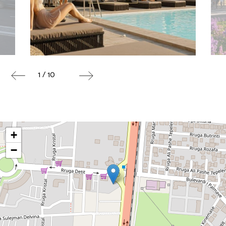
1 / 10
+
−