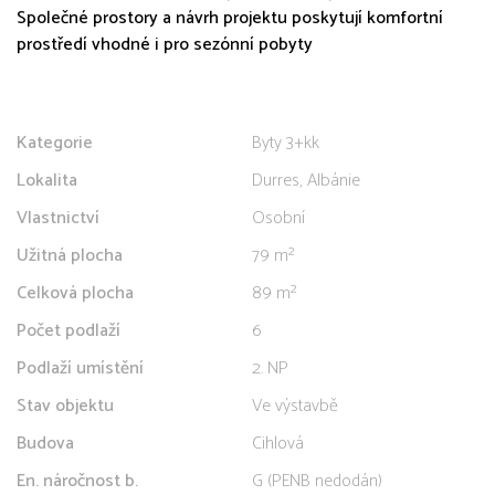
Společné prostory a návrh projektu poskytují komfortní
prostředí vhodné i pro sezónní pobyty
Kategorie
Byty 3+kk
Lokalita
Durres, Albánie
Vlastnictví
Osobní
Užitná plocha
79 m²
Celková plocha
89 m²
Počet podlaží
6
Podlaží umístění
2. NP
Stav objektu
Ve výstavbě
Budova
Cihlová
En. náročnost b.
G (PENB nedodán)