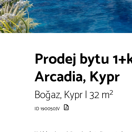
Prodej bytu 1+k
Arcadia, Kypr
Boğaz, Kypr | 32 m²
ID 190050JV