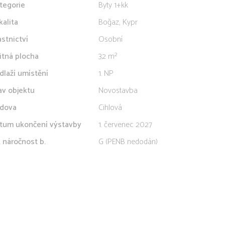
tegorie
Byty 1+kk
kalita
Boğaz, Kypr
astnictví
Osobní
itná plocha
32 m²
dlaží umístění
1. NP
av objektu
Novostavba
dova
Cihlová
tum ukončení výstavby
1. červenec 2027
. náročnost b.
G (PENB nedodán)