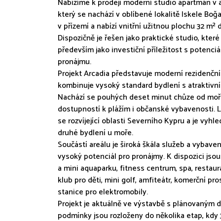
Nabízíme k prodeji moderní studio apartmán v a
který se nachází v oblíbené lokalitě Iskele Bo
v přízemí a nabízí vnitřní užitnou plochu 32 m² 
Dispozičně je řešen jako praktické studio, které j
především jako investiční příležitost s poten
pronájmu.
Projekt Arcadia představuje moderní rezidenční
kombinuje vysoký standard bydlení s atraktivn
Nachází se pouhých deset minut chůze od moře 
dostupností k plážím i občanské vybavenosti. Lo
se rozvíjející oblasti Severního Kypru a je vyhle
druhé bydlení u moře.
Součástí areálu je široká škála služeb a vybavení,
vysoký potenciál pro pronájmy. K dispozici js
a mini aquaparku, fitness centrum, spa, restaura
klub pro děti, mini golf, amfiteátr, komerční pro
stanice pro elektromobily.
Projekt je aktuálně ve výstavbě s plánovaným 
podmínky jsou rozloženy do několika etap, kdy 