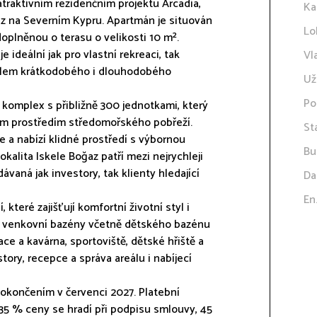
traktivním rezidenčním projektu Arcadia,
Ka
ğaz na Severním Kypru. Apartmán je situován
Lo
doplněnou o terasu o velikosti 10 m².
e ideální jak pro vlastní rekreaci, tak
Vl
ciálem krátkodobého i dlouhodobého
Už
Po
 komplex s přibližně 300 jednotkami, který
ím prostředím středomořského pobřeží.
St
a nabízí klidné prostředí s výbornou
Bu
kalita Iskele Boğaz patří mezi nejrychleji
dávaná jak investory, tak klienty hledající
Da
En
 které zajišťují komfortní životní styl i
ou venkovní bazény včetně dětského bazénu
ce a kavárna, sportoviště, dětské hřiště a
story, recepce a správa areálu i nabíjecí
dokončením v červenci 2027. Platební
35 % ceny se hradí při podpisu smlouvy, 45