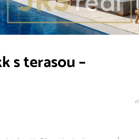
k s terasou –
vč