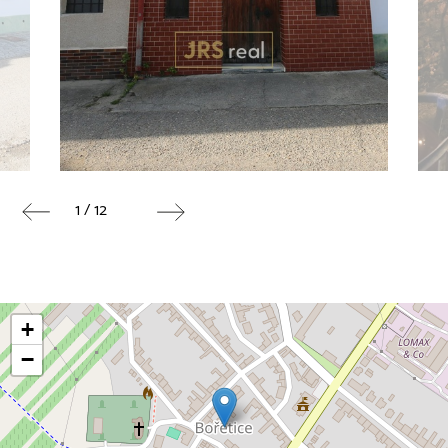
1 / 12
+
−