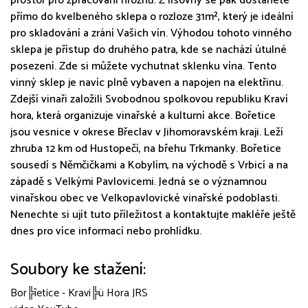
prostor pro zpracování hroznů. Z lisovny se pak dostanete
přímo do kvelbeného sklepa o rozloze 31m², který je ideální
pro skladování a zrání Vašich vín. Výhodou tohoto vinného
sklepa je přístup do druhého patra, kde se nachází útulné
posezení. Zde si můžete vychutnat sklenku vína. Tento
vinný sklep je navíc plně vybaven a napojen na elektřinu.
Zdejší vinaři založili Svobodnou spolkovou republiku Kraví
hora, která organizuje vinařské a kulturní akce. Bořetice
jsou vesnice v okrese Břeclav v Jihomoravském kraji. Leží
zhruba 12 km od Hustopečí, na břehu Trkmanky. Bořetice
sousedí s Němčičkami a Kobylím, na východě s Vrbicí a na
západě s Velkými Pavlovicemi. Jedná se o významnou
vinařskou obec ve Velkopavlovické vinařské podoblasti.
Nenechte si ujít tuto příležitost a kontaktujte makléře ještě
dnes pro více informací nebo prohlídku.
Soubory ke stažení:
Bor╠îetice - Kravi╠ü Hora JRS