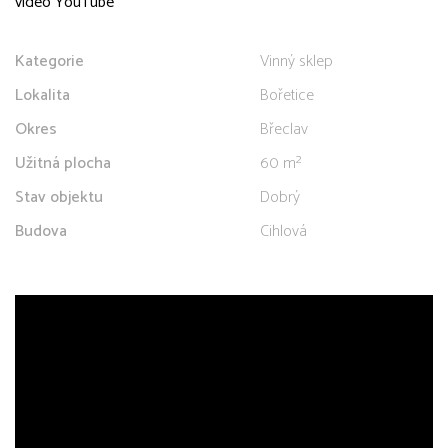
video YouTube
Kategorie
Vinný sklep
Lokalita
Bořetice
Okres
Břeclav
Užitná plocha
60 m²
Stav objektu
Dobrý
Budova
Cihlová