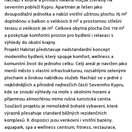
nachází v klidné a přírodní lokalitě Küçük Erenköy na
severním pobřeží Kypru. Apartmán je řešen jako
dvoupodlažní jednotka a nabízí vnitřní užitnou plochu 75 m²
doplněnou o balkon o velikosti 8 m² a prostornou střešní
terasu o velikosti 36 m². Celková obytná plocha činí 119 m²
a poskytuje komfortní prostor pro bydlení i relaxaci s
výhledy do okolní krajiny.
Projekt Habitat představuje nadstandardní koncept
moderního bydlení, který spojuje komfort, wellness a
komunitní život do jednoho celku. Celý areál je navržen jako
menší město s vlastní infrastrukturou, rozsáhlými zelenými
plochami a širokou nabídkou služeb. Nachází se v jedné z
nejklidnějších a přírodně nejhezčích částí Severního Kypru,
kde se snoubí výhledy na moře s okolními horami a
příjemnou atmosférou mimo rušná turistická centra.
Součástí projektu je mimořádně bohaté vybavení, které
výrazně přesahuje standard běžných rezidenčních
komplexů. K dispozici jsou venkovní i vnitřní bazény,
aquapark, spa a wellness centrum, fitness, restaurace,