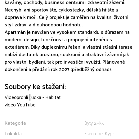
kavárny, obchody, business centrum i zdravotní zázemí.
Nechybí ani sportoviště, cyklostezky, dětská hřiště a
doprava k moři. Celý projekt je zaměřen na kvalitní životní
styl, zdraví a dlouhodobou hodnotu.
Apartmán je navržen ve vysokém standardu s důrazem na
moderní design, funkčnost a propojení interiéru s
exteriérem. Díky duplexnímu řešení a vlastní střešní terase
nabízí dostatek prostoru, soukromí a atraktivní zázemí jak
pro vlastní bydlení, tak pro investiční využití. Plánované
dokončení a předání: rok 2027 (předběžný odhad).
Soubory ke stažení:
Videoprohli╠üdka - Habitat
video YouTube
Kategorie
Byty 2+kk
Lokalita
Esentepe, Kypr