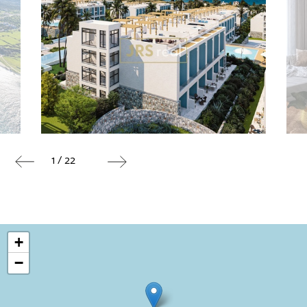
1 / 22
+
−