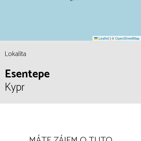
Leaflet
|
©
OpenStreetMap
Lokalita
Esentepe
Kypr
MÁTE ZÁJEM O TUTO