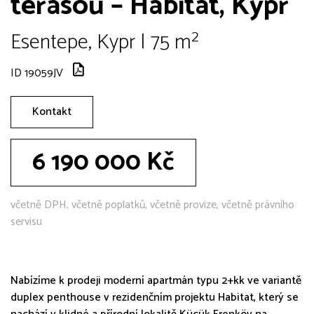
terasou – Habitat, Kypr
Esentepe, Kypr | 75 m²
ID 19059JV
Kontakt
6 190 000 Kč
včetně DPH, včetně poplatků, včetně provize, včetně právního
servisu
Nabízíme k prodeji moderní apartmán typu 2+kk ve variantě
duplex penthouse v rezidenčním projektu Habitat, který se