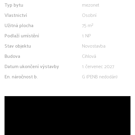
Typ bytu
mezonet
Vlastnictví
Osobní
Užitná plocha
75 m²
Podlaží umístění
1. NP
Stav objektu
Novostavba
Budova
Cihlová
Datum ukončení výstavby
1. červenec 2027
En. náročnost b.
G (PENB nedodán)