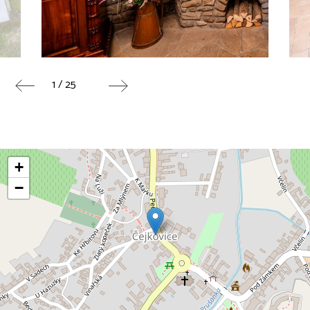
1 / 25
+
−