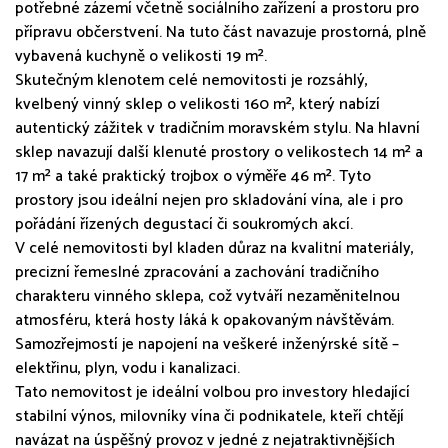
potřebné zázemí včetně sociálního zařízení a prostoru pro
přípravu občerstvení. Na tuto část navazuje prostorná, plně
vybavená kuchyně o velikosti 19 m².
Skutečným klenotem celé nemovitosti je rozsáhlý,
kvelbený vinný sklep o velikosti 160 m², který nabízí
autentický zážitek v tradičním moravském stylu. Na hlavní
sklep navazují další klenuté prostory o velikostech 14 m² a
17 m² a také praktický trojbox o výměře 46 m². Tyto
prostory jsou ideální nejen pro skladování vína, ale i pro
pořádání řízených degustací či soukromých akcí.
V celé nemovitosti byl kladen důraz na kvalitní materiály,
precizní řemeslné zpracování a zachování tradičního
charakteru vinného sklepa, což vytváří nezaměnitelnou
atmosféru, která hosty láká k opakovaným návštěvám.
Samozřejmostí je napojení na veškeré inženýrské sítě –
elektřinu, plyn, vodu i kanalizaci.
Tato nemovitost je ideální volbou pro investory hledající
stabilní výnos, milovníky vína či podnikatele, kteří chtějí
navázat na úspěšný provoz v jedné z nejatraktivnějších