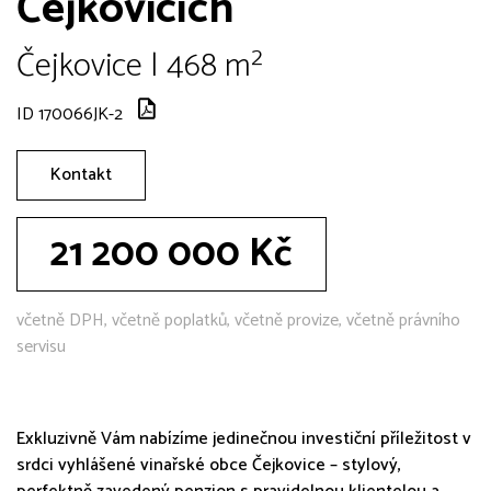
Čejkovicích
Čejkovice | 468 m²
ID 170066JK-2
Kontakt
21 200 000 Kč
včetně DPH, včetně poplatků, včetně provize, včetně právního
servisu
Exkluzivně Vám nabízíme jedinečnou investiční příležitost v
srdci vyhlášené vinařské obce Čejkovice – stylový,