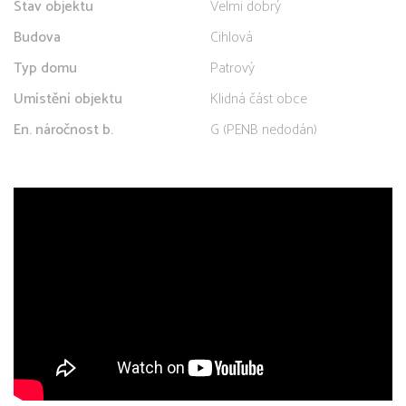
Stav objektu
Velmi dobrý
Budova
Cihlová
Typ domu
Patrový
Umístění objektu
Klidná část obce
En. náročnost b.
G (PENB nedodán)