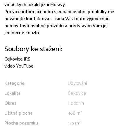
vinařských lokalit jižní Moravy.
Pro více informací nebo sjednání osobní prohlídky mě
neváhejte kontaktovat – ráda Vás touto výjimečnou
nemovitostí osobně provedu a představím Vám její
jedinečné kouzlo.
Soubory ke stažení:
Cejkovice JRS
video YouTube
Kategorie
Ubytování
Lokalita
Čejkovice
Okres
Hodonín
Užitná plocha
468 m²
Plocha pozemku
176 m²