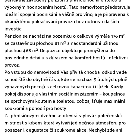
perfektně zavedený penzion s pravidelnou klientelou a
výborným hodnocením hostů. Tato nemovitost představuje
ideální spojení podnikání a vášně pro víno, a je připravena k
okamžitému pokračování provozu bez nutnosti dalších
investic.
Penzion se nachází na pozemku o celkové výměře 176 m²,
se zastavěnou plochou 81 m² a nadstandardní užitnou
plochou 468 m². Dispozice objektu je promyšlená do
posledního detailu s důrazem na komfort hostů i efektivní
provoz.
Po vstupu do nemovitosti Vás přivítá chodba, odkud vede
schodiště do obytné části, kde se nachází 5 útulných, plně
vybavených pokojů s celkovou kapacitou 11 lůžek. Každý
pokoj disponuje vlastním sociálním zázemím – koupelnou
se sprchovým koutem a toaletou, což zajišťuje maximální
soukromí a pohodlí pro hosty.
Za předsíňovými dveřmi se otevírá stylová společenská
místnost s krbem, která vytváří jedinečnou atmosféru pro
posezení, degustace či soukromé akce. Nechybí zde ani