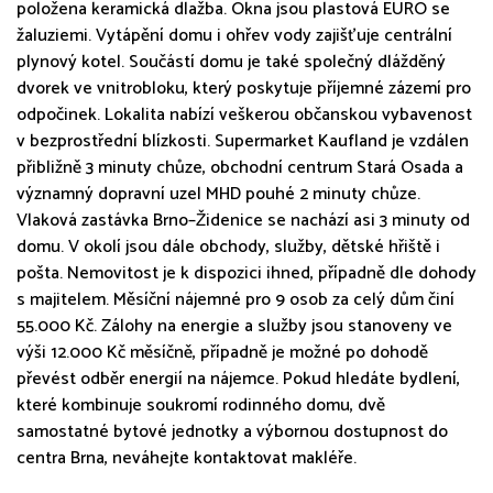
položena keramická dlažba. Okna jsou plastová EURO se
žaluziemi. Vytápění domu i ohřev vody zajišťuje centrální
plynový kotel. Součástí domu je také společný dlážděný
dvorek ve vnitrobloku, který poskytuje příjemné zázemí pro
odpočinek. Lokalita nabízí veškerou občanskou vybavenost
v bezprostřední blízkosti. Supermarket Kaufland je vzdálen
přibližně 3 minuty chůze, obchodní centrum Stará Osada a
významný dopravní uzel MHD pouhé 2 minuty chůze.
Vlaková zastávka Brno–Židenice se nachází asi 3 minuty od
domu. V okolí jsou dále obchody, služby, dětské hřiště i
pošta. Nemovitost je k dispozici ihned, případně dle dohody
s majitelem. Měsíční nájemné pro 9 osob za celý dům činí
55.000 Kč. Zálohy na energie a služby jsou stanoveny ve
výši 12.000 Kč měsíčně, případně je možné po dohodě
převést odběr energií na nájemce. Pokud hledáte bydlení,
které kombinuje soukromí rodinného domu, dvě
samostatné bytové jednotky a výbornou dostupnost do
centra Brna, neváhejte kontaktovat makléře.