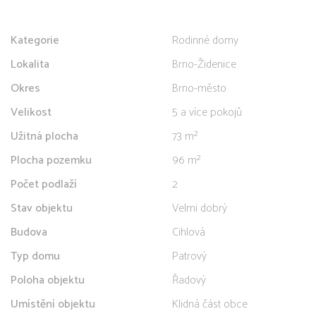
Kategorie
Rodinné domy
Lokalita
Brno-Židenice
Okres
Brno-město
Velikost
5 a více pokojů
Užitná plocha
73 m²
Plocha pozemku
96 m²
Počet podlaží
2
Stav objektu
Velmi dobrý
Budova
Cihlová
Typ domu
Patrový
Poloha objektu
Řadový
Umístění objektu
Klidná část obce