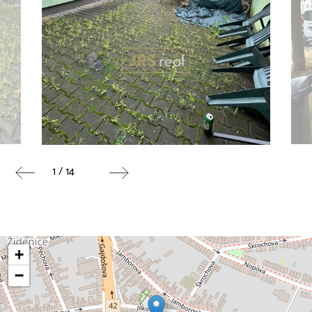
1 / 14
+
−