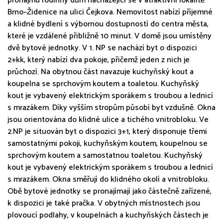
pronájmu rodinný dům nacházející se v atraktivní lokalitě
Brno–Židenice na ulici Čejkova. Nemovitost nabízí příjemné
a klidné bydlení s výbornou dostupností do centra města,
které je vzdálené přibližně 10 minut. V domě jsou umístěny
dvě bytové jednotky. V 1. NP se nachází byt o dispozici
2+kk, který nabízí dva pokoje, přičemž jeden z nich je
průchozí. Na obytnou část navazuje kuchyňský kout a
koupelna se sprchovým koutem a toaletou. Kuchyňský
kout je vybavený elektrickým sporákem s troubou a lednicí
s mrazákem. Díky vyšším stropům působí byt vzdušně. Okna
jsou orientována do klidné ulice a tichého vnitrobloku. Ve
2.NP je situován byt o dispozici 3+1, který disponuje třemi
samostatnými pokoji, kuchyňským koutem, koupelnou se
sprchovým koutem a samostatnou toaletou. Kuchyňský
kout je vybavený elektrickým sporákem s troubou a lednicí
s mrazákem. Okna směřují do klidného okolí a vnitrobloku.
Obě bytové jednotky se pronajímají jako částečně zařízené,
k dispozici je také pračka. V obytných místnostech jsou
plovoucí podlahy, v koupelnách a kuchyňských částech je