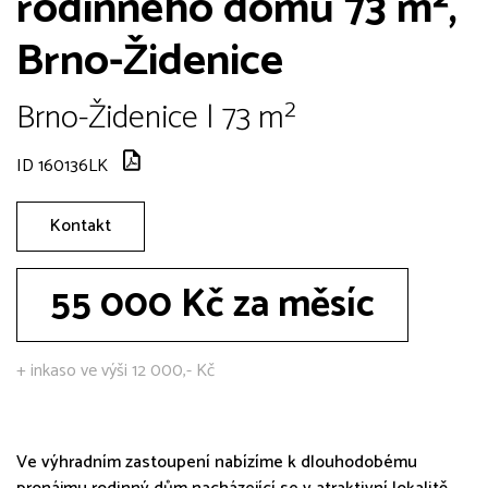
rodinného domu 73 m²,
Brno-Židenice
Brno-Židenice | 73 m²
ID 160136LK
Kontakt
55 000 Kč za měsíc
+ inkaso ve výši 12 000,- Kč
Ve výhradním zastoupení nabízíme k dlouhodobému