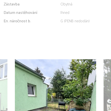
Zástavba
Obytná
Datum nastěhování
Ihned
En. náročnost b.
G (PENB nedodán)