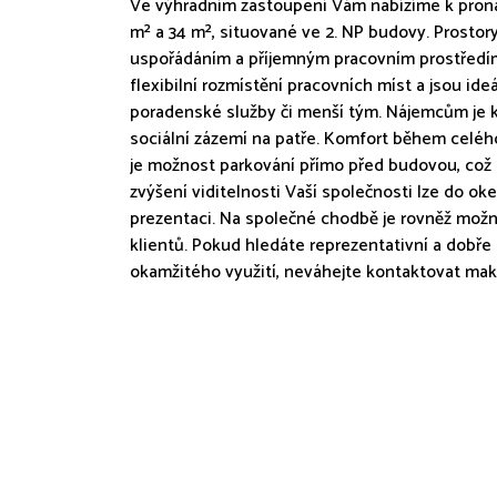
Ve výhradním zastoupení Vám nabízíme k proná
m² a 34 m², situované ve 2. NP budovy. Prostor
uspořádáním a příjemným pracovním prostředí
flexibilní rozmístění pracovních míst a jsou ide
poradenské služby či menší tým. Nájemcům je k
sociální zázemí na patře. Komfort během celého
je možnost parkování přímo před budovou, což o
zvýšení viditelnosti Vaší společnosti lze do oke
prezentaci. Na společné chodbě je rovněž možné
klientů. Pokud hledáte reprezentativní a dobř
okamžitého využití, neváhejte kontaktovat mak