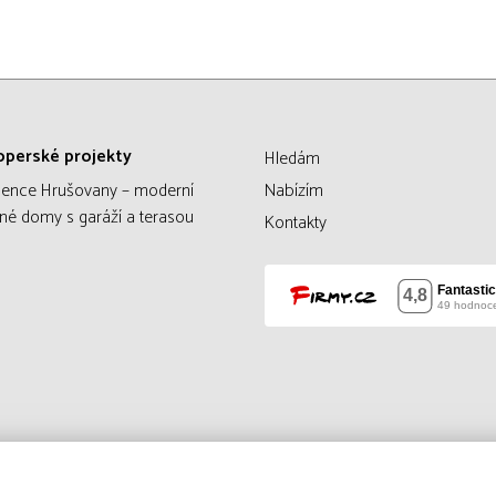
operské projekty
Hledám
dence Hrušovany – moderní
Nabízím
né domy s garáží a terasou
Kontakty