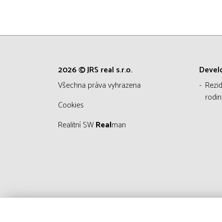
2026 © JRS real s.r.o.
Devel
všechna práva vyhrazena
Rezi
rodin
Cookies
Realitní SW
Real
man