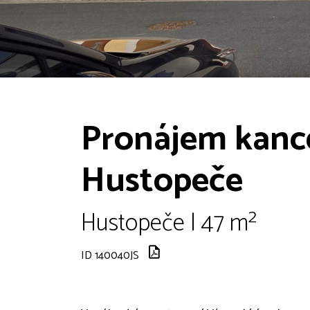
Pronájem kance
Hustopeče
Hustopeče | 47 m²
ID 140040JS