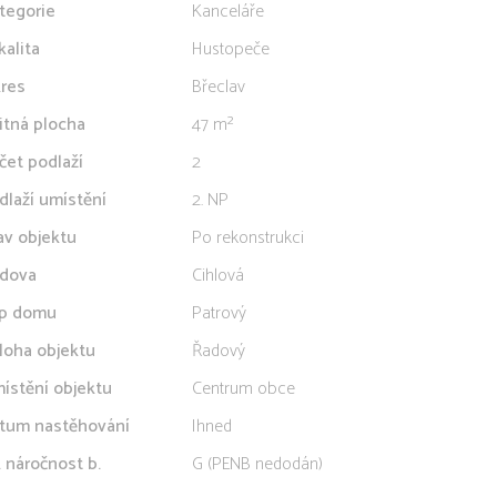
tegorie
Kanceláře
kalita
Hustopeče
res
Břeclav
itná plocha
47 m²
čet podlaží
2
dlaží umístění
2. NP
av objektu
Po rekonstrukci
dova
Cihlová
p domu
Patrový
loha objektu
Řadový
ístění objektu
Centrum obce
tum nastěhování
Ihned
. náročnost b.
G (PENB nedodán)