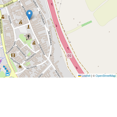
Leaflet
|
©
OpenStreetMap