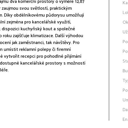
jmu dva komerční prostory o výměře 12,87
Ka
y zaujmou svou světlostí, praktickým
Lo
m. Díky obdélníkovému půdorysu umožňují
ální zejména pro kancelářské využití,
Ok
 dispozici kuchyňský kout a společné
Už
 roku zajišťuje klimatizace. Další výhodou
Po
cení jak zaměstnanci, tak návštěvy. Pro
n umístit reklamní polepy či firemní
Po
 vytvořit recepci pro pohodlné přijímání
St
e dostupné kancelářské prostory s možností
léře.
Bu
Ty
Po
Um
Da
En