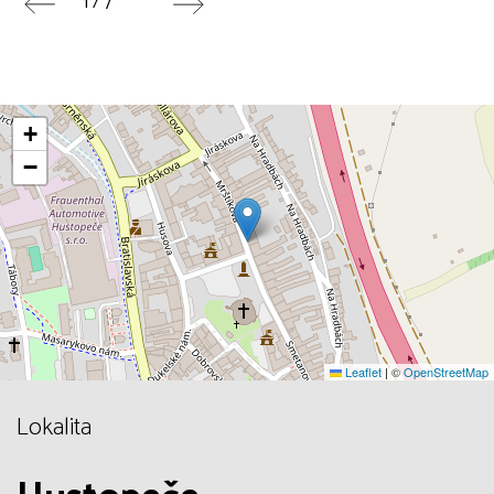
1 / 7
+
−
Leaflet
|
©
OpenStreetMap
Lokalita