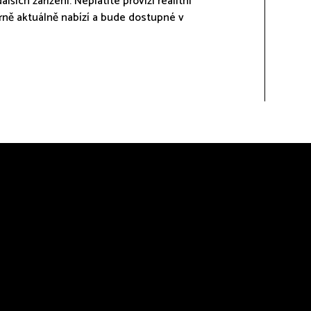
lších zařízení. Neplatíte provizi realitní
Brně aktuálně nabízí a bude dostupné v