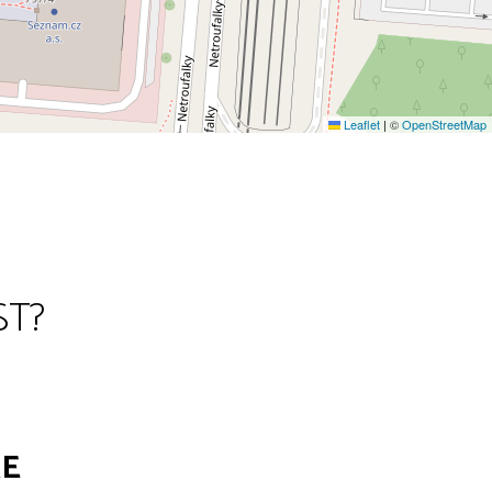
Leaflet
|
©
OpenStreetMap
ST?
RE