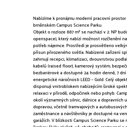
Nabízíme k pronájmu moderní pracovní prostor 
brněnském Campus Science Parku.
Objekt o rozloze 887 m² se nachází v 2. NP budo
openspace), který nabízí možnost rozčlenění na
potřeb nájemce. Prostředí je prosvětleno velkým
přísun přirozeného světla. Nabízené zařízení sp
zahrnují recepci, klimatizaci, dvouvrstvou po
kabelů (raised floor), kamerový systém, bezpeč
bezbariérové a dostupné 24 hodin denně, 7 dní 
energetické náročnosti LEED – Gold. Celý objek
disponují vnitroblokem nabízejícím široké spekt
relaxaci v přírodě, odpočinek nebo pohyb. Camp
okolí významných silnic, dálnice a dopravníc
dopravou, včetně tramvajových a autobusových 
zaměstnance a návštěvníky je dostupné na ven
garážích. V blízkosti Campus Science Parku se