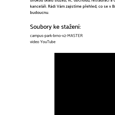
širokou škálu služeb, vč. obchodů, restaurací a da
kanceláři. Rádi Vám zajistíme přehled, co se v 
budoucnu.
Soubory ke stažení:
campus-park-brno-v2-MASTER
video YouTube