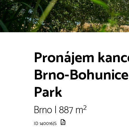
Pronájem kance
Brno-Bohunice
Park
Brno | 887 m²
ID 140016JS