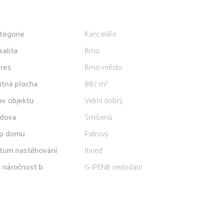
tegorie
Kanceláře
kalita
Brno
res
Brno-město
itná plocha
887 m²
av objektu
Velmi dobrý
dova
Smíšená
p domu
Patrový
tum nastěhování
Ihned
. náročnost b.
G (PENB nedodán)