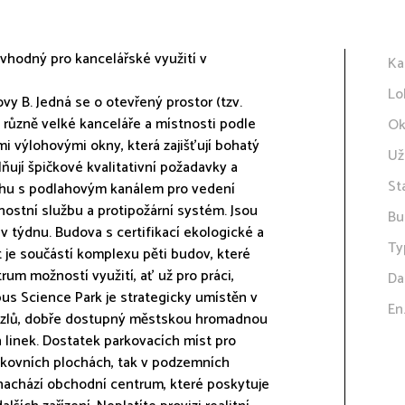
vhodný pro kancelářské využití v
Ka
Lo
vy B. Jedná se o otevřený prostor (tzv.
 různě velké kanceláře a místnosti podle
Ok
i výlohovými okny, která zajišťují bohatý
Už
lňují špičkové kvalitativní požadavky a
St
dlahu s podlahovým kanálem pro vedení
nostní službu a protipožární systém. Jsou
Bu
v týdnu. Budova s certifikací ekologické a
Ty
t je součástí komplexu pěti budov, které
rum možností využití, ať už pro práci,
Da
us Science Park je strategicky umístěn v
En
h uzlů, dobře dostupný městskou hromadnou
linek. Dostatek parkovacích míst pro
kovních plochách, tak v podzemních
 nachází obchodní centrum, které poskytuje