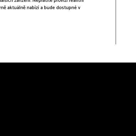
lších zařízení. Neplatíte provizi realitní
Brně aktuálně nabízí a bude dostupné v