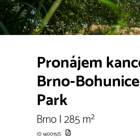
Pronájem kance
Brno-Bohunice
Park
Brno | 285 m²
ID 140015JS