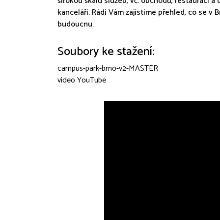
širokou škálu služeb, vč. obchodů, restaurací a da
kanceláři. Rádi Vám zajistíme přehled, co se v 
budoucnu.
Soubory ke stažení:
campus-park-brno-v2-MASTER
video YouTube