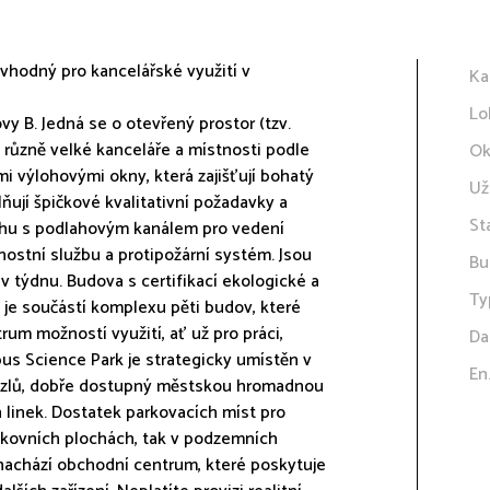
vhodný pro kancelářské využití v
Ka
Lo
vy B. Jedná se o otevřený prostor (tzv.
 různě velké kanceláře a místnosti podle
Ok
i výlohovými okny, která zajišťují bohatý
Už
lňují špičkové kvalitativní požadavky a
St
dlahu s podlahovým kanálem pro vedení
nostní službu a protipožární systém. Jsou
Bu
v týdnu. Budova s certifikací ekologické a
Ty
t je součástí komplexu pěti budov, které
rum možností využití, ať už pro práci,
Da
us Science Park je strategicky umístěn v
En
h uzlů, dobře dostupný městskou hromadnou
linek. Dostatek parkovacích míst pro
kovních plochách, tak v podzemních
 nachází obchodní centrum, které poskytuje