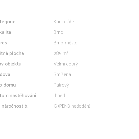
tegorie
Kanceláře
kalita
Brno
res
Brno-město
itná plocha
285 m²
av objektu
Velmi dobrý
dova
Smíšená
p domu
Patrový
tum nastěhování
Ihned
. náročnost b.
G (PENB nedodán)