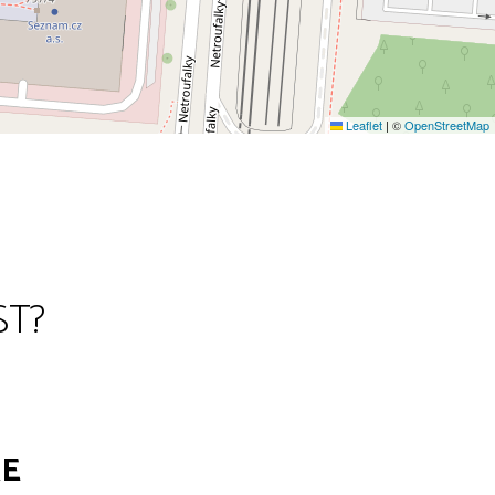
Leaflet
|
©
OpenStreetMap
ST?
RE