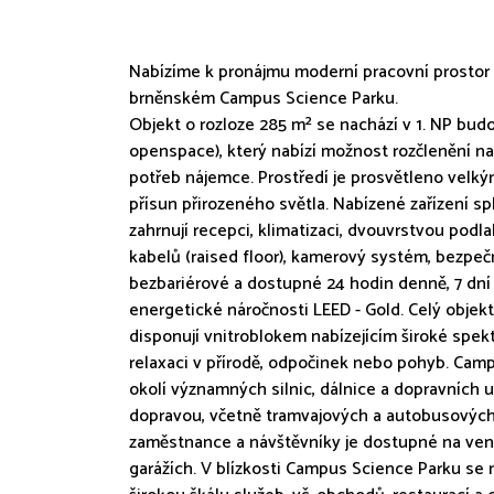
Nabízíme k pronájmu moderní pracovní prostor 
brněnském Campus Science Parku.
Objekt o rozloze 285 m² se nachází v 1. NP budo
openspace), který nabízí možnost rozčlenění na
potřeb nájemce. Prostředí je prosvětleno velkým
přísun přirozeného světla. Nabízené zařízení sp
zahrnují recepci, klimatizaci, dvouvrstvou po
kabelů (raised floor), kamerový systém, bezpeč
bezbariérové a dostupné 24 hodin denně, 7 dní 
energetické náročnosti LEED - Gold. Celý objek
disponují vnitroblokem nabízejícím široké spekt
relaxaci v přírodě, odpočinek nebo pohyb. Camp
okolí významných silnic, dálnice a dopravníc
dopravou, včetně tramvajových a autobusových 
zaměstnance a návštěvníky je dostupné na ven
garážích. V blízkosti Campus Science Parku se