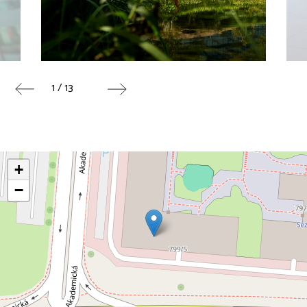
1 / 13
+
−