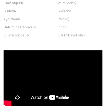
Stav objektu
Velmi dobrý
Budova
Smíšená
Typ domu
Patrový
Datum nastěhování
Ihned
En. náročnost b.
G (PENB nedodán)