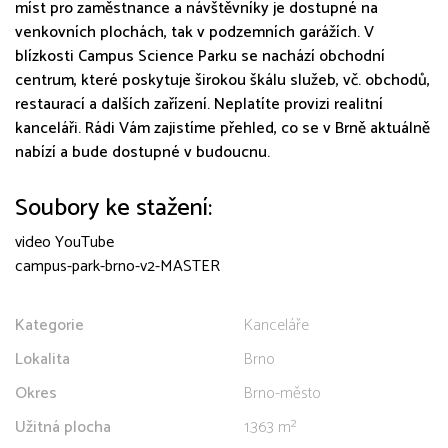
míst pro zaměstnance a návštěvníky je dostupné na
venkovních plochách, tak v podzemních garážích. V
blízkosti Campus Science Parku se nachází obchodní
centrum, které poskytuje širokou škálu služeb, vč. obchodů,
restaurací a dalších zařízení. Neplatíte provizi realitní
kanceláři. Rádi Vám zajistíme přehled, co se v Brně aktuálně
nabízí a bude dostupné v budoucnu.
Soubory ke stažení:
video YouTube
campus-park-brno-v2-MASTER
Kategorie
Kanceláře
Lokalita
Brno
Okres
Brno-město
Užitná plocha
1.363 m²