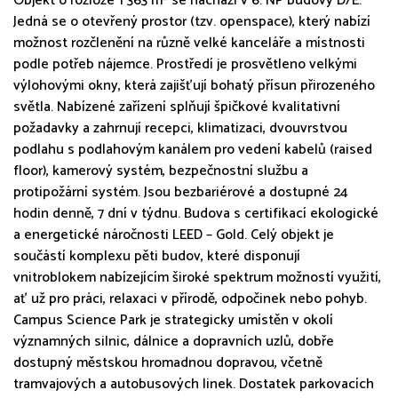
Objekt o rozloze 1 363 m² se nachází v 6. NP budovy D/E.
Jedná se o otevřený prostor (tzv. openspace), který nabízí
možnost rozčlenění na různě velké kanceláře a místnosti
podle potřeb nájemce. Prostředí je prosvětleno velkými
výlohovými okny, která zajišťují bohatý přísun přirozeného
světla. Nabízené zařízení splňují špičkové kvalitativní
požadavky a zahrnují recepci, klimatizaci, dvouvrstvou
podlahu s podlahovým kanálem pro vedení kabelů (raised
floor), kamerový systém, bezpečnostní službu a
protipožární systém. Jsou bezbariérové a dostupné 24
hodin denně, 7 dní v týdnu. Budova s certifikací ekologické
a energetické náročnosti LEED – Gold. Celý objekt je
součástí komplexu pěti budov, které disponují
vnitroblokem nabízejícím široké spektrum možností využití,
ať už pro práci, relaxaci v přírodě, odpočinek nebo pohyb.
Campus Science Park je strategicky umístěn v okolí
významných silnic, dálnice a dopravních uzlů, dobře
dostupný městskou hromadnou dopravou, včetně
tramvajových a autobusových linek. Dostatek parkovacích