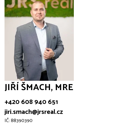
JIŘÍ ŠMACH, MRE
+420 608 940 651
jiri.smach@jrsreal.cz
IČ: 88390390