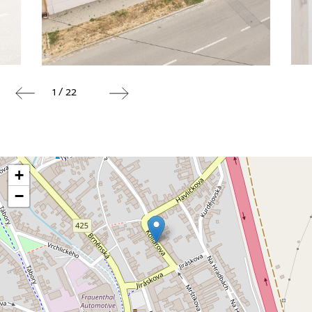
1 / 22
+
−