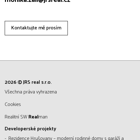
monika.zali@jrsreal.cz
Kontaktujte mě prosím
2026 © JRS real s.r.o.
všechna práva vyhrazena
Cookies
Realitní SW
Real
man
Developerské projekty
Rezidence Hrušovany – moderní rodinné domy s garáží a