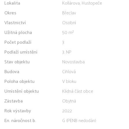
Lokalita
Kollárova, Hustopeče
Okres
Břeclav
Vlastnictví
Osobní
Užitná plocha
50 m²
Počet podlaží
3
Podlaží umístění
3. NP
Stav objektu
Novostavba
Budova
Cihlová
Poloha objektu
V bloku
Umístění objektu
Klidná část obce
Zástavba
Obytná
Rok výstavby
2022
En. náročnost b.
G (PENB nedodán)