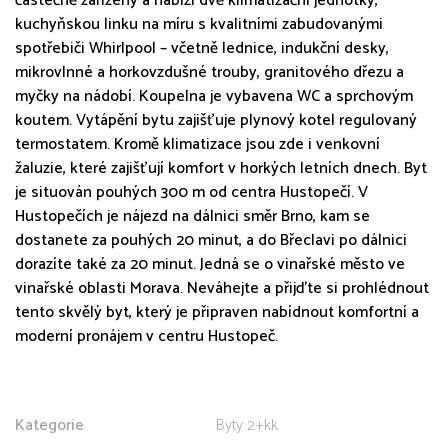
částečně zařízený a nabízí dvě klimatizační jednotky,
kuchyňskou linku na míru s kvalitními zabudovanými
spotřebiči Whirlpool – včetně lednice, indukční desky,
mikrovlnné a horkovzdušné trouby, granitového dřezu a
myčky na nádobí. Koupelna je vybavena WC a sprchovým
koutem. Vytápění bytu zajišťuje plynový kotel regulovaný
termostatem. Kromě klimatizace jsou zde i venkovní
žaluzie, které zajišťují komfort v horkých letních dnech. Byt
je situován pouhých 300 m od centra Hustopečí. V
Hustopečích je nájezd na dálnici směr Brno, kam se
dostanete za pouhých 20 minut, a do Břeclavi po dálnici
dorazíte také za 20 minut. Jedná se o vinařské město ve
vinařské oblasti Morava. Neváhejte a přijďte si prohlédnout
tento skvělý byt, který je připraven nabídnout komfortní a
moderní pronájem v centru Hustopeč.
Kategorie
Byty 2+kk