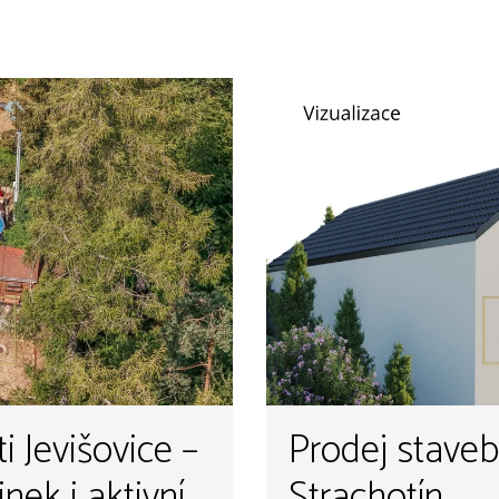
i Jevišovice –
Prodej stave
nek i aktivní
Strachotín