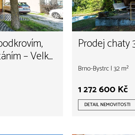
podkrovím,
Prodej chaty 
táním – Velké
Brno-Bystrc | 32 m²
1 272 600 Kč
DETAIL NEMOVITOSTI