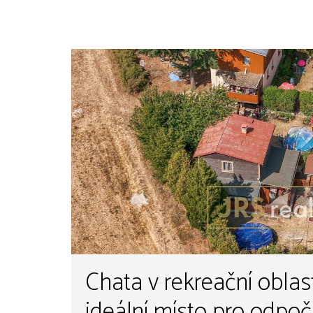
Chata v rekreační oblast
ideální místo pro odpoči