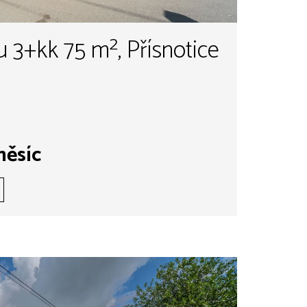
 3+kk 75 m², Přísnotice
měsíc