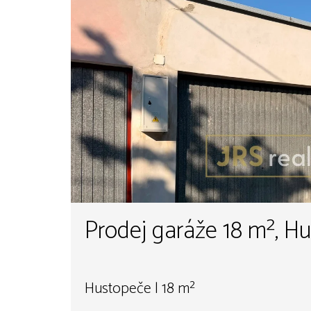
Prodej garáže 18 m², H
Hustopeče | 18 m²