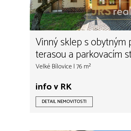
Vinný sklep s obytným 
terasou a parkovacím s
Bílovice
Velké Bílovice | 76 m²
info v RK
DETAIL NEMOVITOSTI