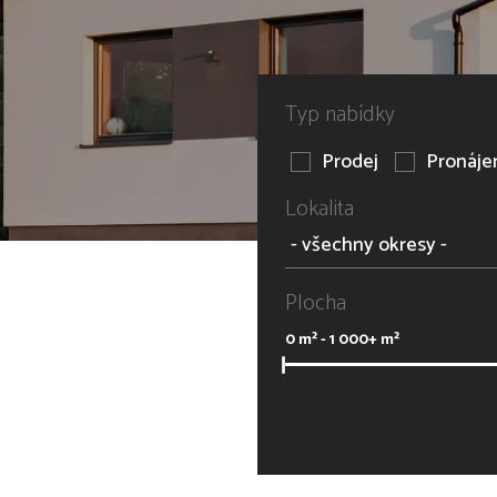
Typ nabídky
Prodej
Pronáj
Lokalita
Plocha
0
m² -
1 000+
m²