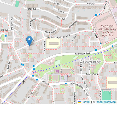
Leaflet
|
©
OpenStreetMap