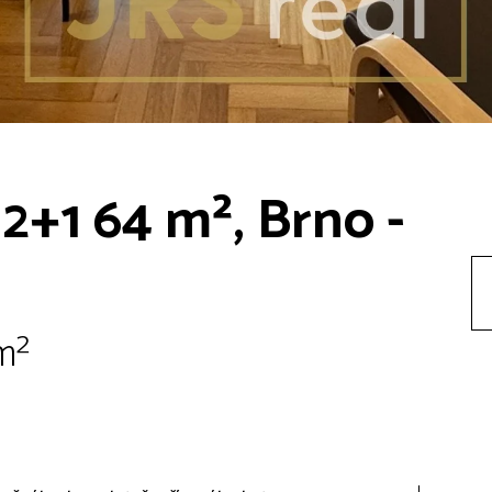
2+1 64 m², Brno -
m²