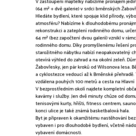
V zastoupení majitelky nabízíme pronájem jedi
(64 m² + dvě galerie) v srdci brněnských Žabovř
Hledáte bydlení, které spojuje klid přírody, vý
atmosféru? Nabízíme k dlouhodobému pronájmu n
rekonstrukci a zateplení rodinného domu, urče
64 m² (bez započtení dvou galerií) vznikl v rámc
rodinného domu. Díky promyšlenému řešení pros
starožitného nábytku nabízí neopakovatelný cha
otevírá výhled do zahrad a na okolní zeleň. Dům 
Žabovřesky, jen pár kroků od Wilsonova lesa. 
a cyklostezce vedoucí až k Brněnské přehradě. T
vzdálena pouhých 100 metrů a cesta na Hlavní ná
V bezprostředním okolí najdete kompletní obč
kavárny i služby. Jen dvě minuty chůze od domu
tenisovými kurty, hřišti, fitness centrem, saun
konci ulice je také známá basketbalová hala.
Byt je připraven k okamžitému nastěhování bez 
vybaven i pro dlouhodobé bydlení, včetně nádobí
vybavení domácnosti.