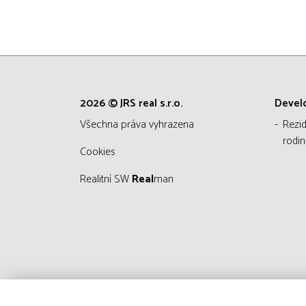
2026 © JRS real s.r.o.
Devel
všechna práva vyhrazena
Rezi
rodin
Cookies
Realitní SW
Real
man