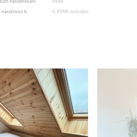
tum nastěhování
Ihned
. náročnost b.
G (PENB nedodán)