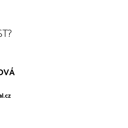
ST?
OVÁ
l.cz