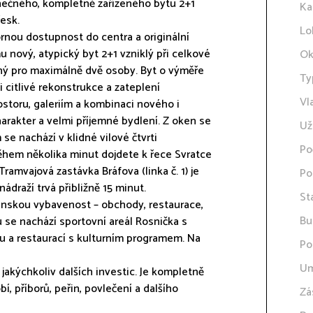
nečného, kompletně zařízeného bytu 2+1
Ka
esk.
Lo
bornou dostupnost do centra a originální
ový, atypický byt 2+1 vzniklý při celkové
Ok
ný pro maximálně dvě osoby. Byt o výměře
Ty
i citlivé rekonstrukce a zateplení
Vl
toru, galeriím a kombinaci nového i
rakter a velmi příjemné bydlení. Z oken se
Už
se nachází v klidné vilové čtvrti
Po
Během několika minut dojdete k řece Svratce
ramvajová zastávka Bráfova (linka č. 1) je
Po
draží trvá přibližně 15 minut.
St
anskou vybavenost – obchody, restaurace,
Bu
 se nachází sportovní areál Rosnička s
ou a restaurací s kulturním programem. Na
Po
Um
jakýchkoliv dalších investic. Je kompletně
, příborů, peřin, povlečení a dalšího
Zá