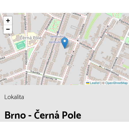
+
−
Leaflet
|
©
OpenStreetMap
Lokalita
Brno - Černá Pole