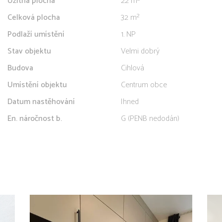
Užitná plocha
22 m²
Celková plocha
32 m²
Podlaží umístění
1. NP
Stav objektu
Velmi dobrý
Budova
Cihlová
Umístění objektu
Centrum obce
Datum nastěhování
Ihned
En. náročnost b.
G (PENB nedodán)