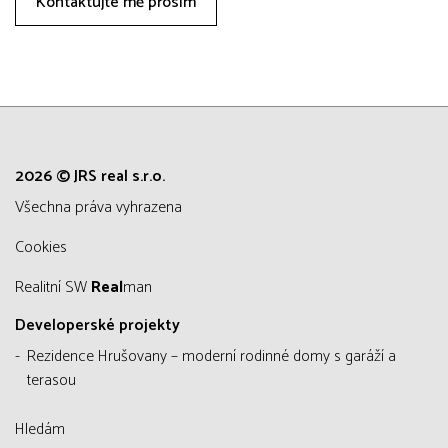
Kontaktujte mě prosím
2026 © JRS real s.r.o.
všechna práva vyhrazena
Cookies
Realitní SW
Real
man
Developerské projekty
Rezidence Hrušovany – moderní rodinné domy s garáží a
terasou
Hledám