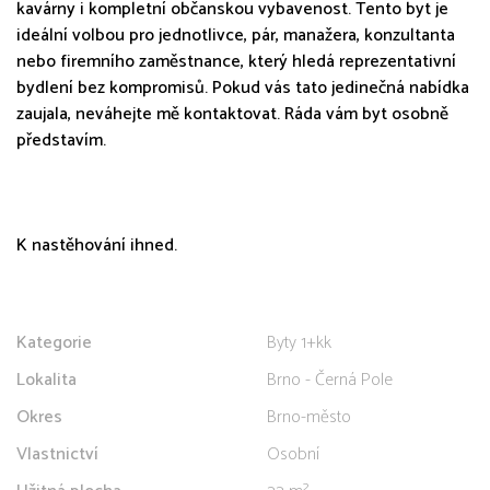
kavárny i kompletní občanskou vybavenost. Tento byt je
ideální volbou pro jednotlivce, pár, manažera, konzultanta
nebo firemního zaměstnance, který hledá reprezentativní
bydlení bez kompromisů. Pokud vás tato jedinečná nabídka
zaujala, neváhejte mě kontaktovat. Ráda vám byt osobně
představím.
K nastěhování ihned.
Kategorie
Byty 1+kk
Lokalita
Brno - Černá Pole
Okres
Brno-město
Vlastnictví
Osobní