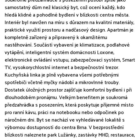
soukromé předzahrádce s posezením působí spíše jako
samostatný dům než klasický byt, což ocení každý, kdo
hledá klidné a pohodlné bydlení v blízkosti centra města.
Interiér byl navržen na míru s důrazem na kvalitní materiály,
praktické využití prostoru a nadčasový design. Apartmán je
kompletně zařízený a připravený k okamžitému
nastěhování. Součástí vybavení je klimatizace, podlahové
vytápění, inteligentní systém domácnosti Loxone,
elektronické ovládání vstupu, zabezpečovací systém, Smart
TV, vysokorychlostní internet a bezpečnostní trezor.
Kuchyňská linka je plně vybavena všemi potřebnými
spotřebiči včetně myčky nádobí a mikrovlnné trouby.
Dostatek úložných prostor zajišťuje komfortní bydlení i při
dlouhodobém pronájmu. Velkým benefitem je soukromá
předzahrádka s posezením, která poskytuje příjemné místo
pro ranní kávu, práci na notebooku nebo odpočinek po
náročném dni. Byt se nachází ve vyhledávané lokalitě s
výbornou dostupností do centra Brna. V bezprostřední
blízkosti naleznete park Lužánky, zastávky MHD, restaurace,