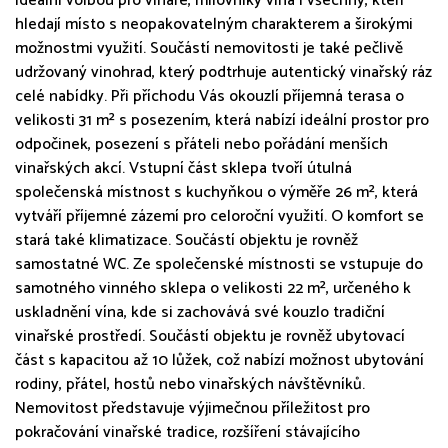
ideální volbou pro vinaře, milovníky vína i všechny, kteří
hledají místo s neopakovatelným charakterem a širokými
možnostmi využití. Součástí nemovitosti je také pečlivě
udržovaný vinohrad, který podtrhuje autentický vinařský ráz
celé nabídky. Při příchodu Vás okouzlí příjemná terasa o
velikosti 31 m² s posezením, která nabízí ideální prostor pro
odpočinek, posezení s přáteli nebo pořádání menších
vinařských akcí. Vstupní část sklepa tvoří útulná
společenská místnost s kuchyňkou o výměře 26 m², která
vytváří příjemné zázemí pro celoroční využití. O komfort se
stará také klimatizace. Součástí objektu je rovněž
samostatné WC. Ze společenské místnosti se vstupuje do
samotného vinného sklepa o velikosti 22 m², určeného k
uskladnění vína, kde si zachovává své kouzlo tradiční
vinařské prostředí. Součástí objektu je rovněž ubytovací
část s kapacitou až 10 lůžek, což nabízí možnost ubytování
rodiny, přátel, hostů nebo vinařských návštěvníků.
Nemovitost představuje výjimečnou příležitost pro
pokračování vinařské tradice, rozšíření stávajícího