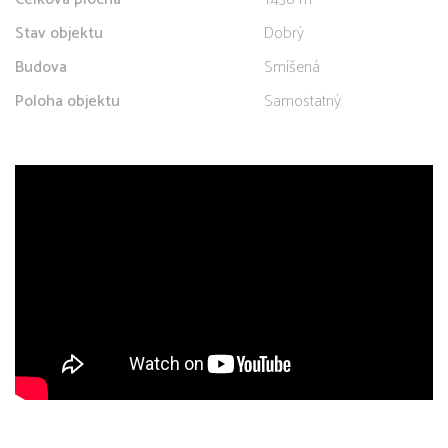
Stav objektu
Dobrý
Budova
Smíšená
Poloha objektu
Samostatný