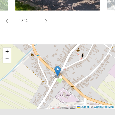
1 / 12
+
−
Leaflet
|
©
OpenStreetMap