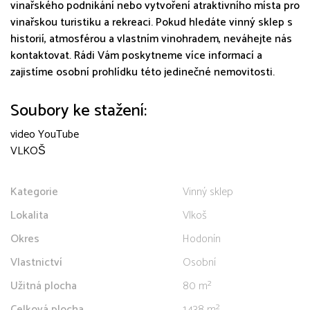
vinařského podnikání nebo vytvoření atraktivního místa pro
vinařskou turistiku a rekreaci. Pokud hledáte vinný sklep s
historií, atmosférou a vlastním vinohradem, neváhejte nás
kontaktovat. Rádi Vám poskytneme více informací a
zajistíme osobní prohlídku této jedinečné nemovitosti.
Soubory ke stažení:
video YouTube
VLKOŠ
Kategorie
Vinný sklep
Lokalita
Vlkoš
Okres
Hodonín
Vlastnictví
Osobní
Užitná plocha
80 m²
Celková plocha
1.438 m²