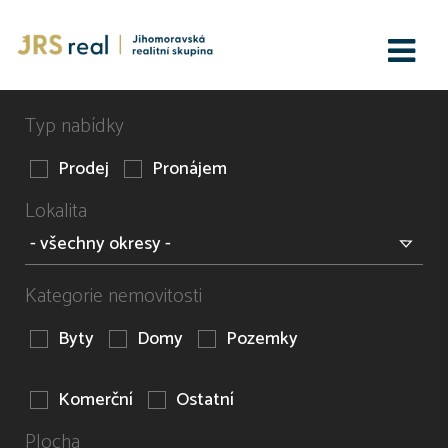
Typ nabídky
Prodej
Pronájem
Lokalita
Kategorie nemovitosti
Byty
Domy
Pozemky
Komerční
Ostatní
Plocha