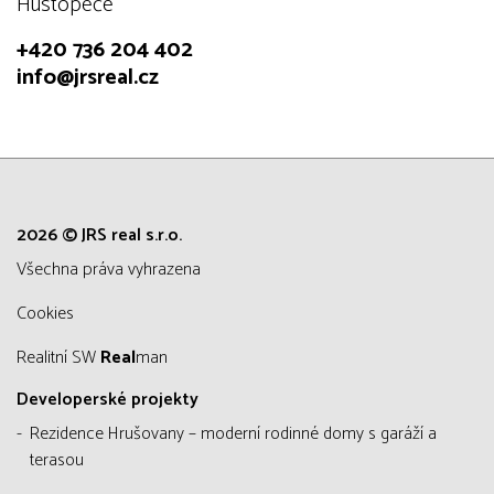
Hustopeče
+420 736 204 402
info@jrsreal.cz
2026 © JRS real s.r.o.
všechna práva vyhrazena
Cookies
Realitní SW
Real
man
Developerské projekty
Rezidence Hrušovany – moderní rodinné domy s garáží a
terasou