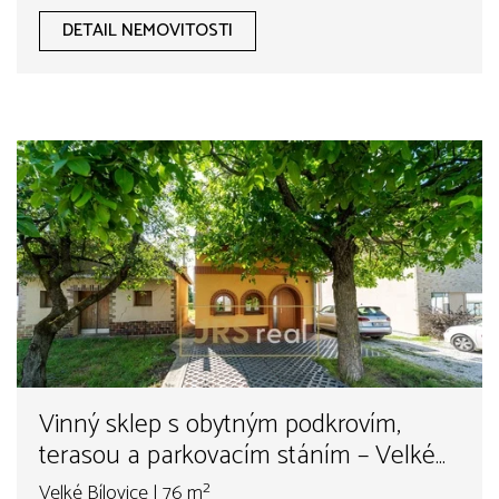
DETAIL NEMOVITOSTI
Vinný sklep s obytným podkrovím,
terasou a parkovacím stáním – Velké
Bílovice
Velké Bílovice | 76 m²