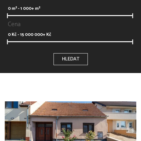
0
m² -
1 000+
m²
Cena
0
Kč -
15 000 000+
Kč
HLEDAT