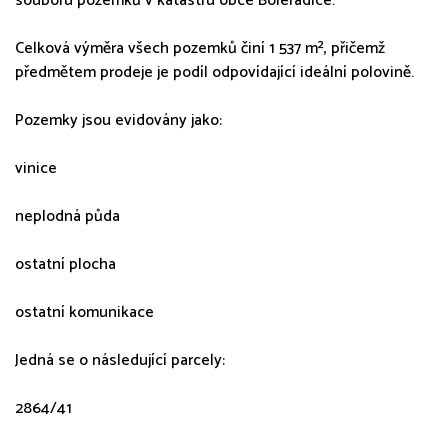
souboru pozemků v katastru obce Boleradice.
Celková výměra všech pozemků činí 1 537 m², přičemž
předmětem prodeje je podíl odpovídající ideální polovině.
Pozemky jsou evidovány jako:
vinice
neplodná půda
ostatní plocha
ostatní komunikace
Jedná se o následující parcely:
2864/41