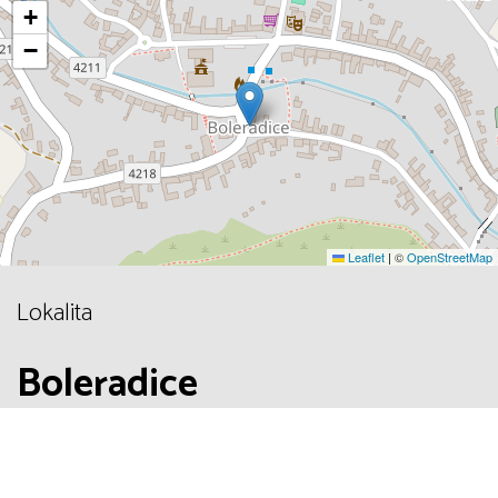
+
−
Leaflet
|
©
OpenStreetMap
Lokalita
Boleradice