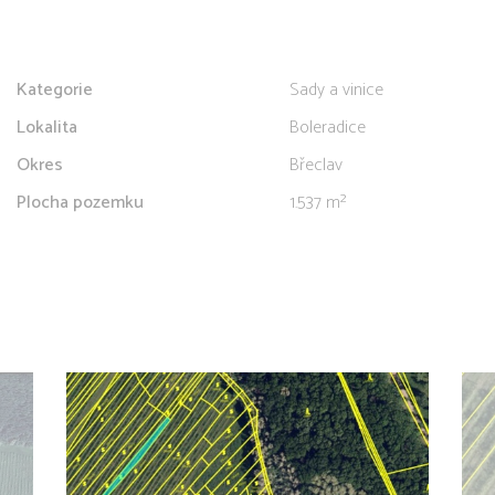
Kategorie
Sady a vinice
Lokalita
Boleradice
Okres
Břeclav
Plocha pozemku
1.537 m²