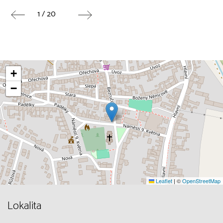
1 / 20
+
−
Leaflet
|
©
OpenStreetMap
Lokalita