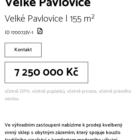
Velké Pavlovice
Velké Pavlovice | 155 m²
ID 170072JV-1
Kontakt
7 250 000 Kč
včetně DPH, včetně poplatků, včetně provize, včetně právního
servisu
Ve výhradním zastoupení nabízíme k prodeji kvelbený
vinný sklep s obytným zázemím, který spojuje kouzlo