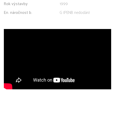
Rok výstavby
1999
En. náročnost b.
G (PENB nedodán)