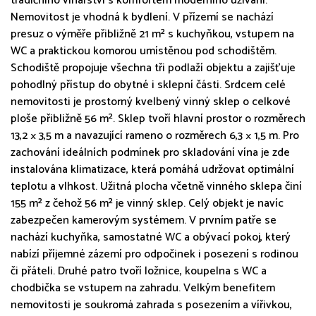
tradičního vinařství s komfortem moderního užívání.
Nemovitost je vhodná k bydlení. V přízemí se nachází
presuz o výměře přibližně 21 m² s kuchyňkou, vstupem na
WC a praktickou komorou umístěnou pod schodištěm.
Schodiště propojuje všechna tři podlaží objektu a zajišťuje
pohodlný přístup do obytné i sklepní části. Srdcem celé
nemovitosti je prostorný kvelbený vinný sklep o celkové
ploše přibližně 56 m². Sklep tvoří hlavní prostor o rozměrech
13,2 × 3,5 m a navazující rameno o rozměrech 6,3 × 1,5 m. Pro
zachování ideálních podmínek pro skladování vína je zde
instalována klimatizace, která pomáhá udržovat optimální
teplotu a vlhkost. Užitná plocha včetně vinného sklepa činí
155 m² z čehož 56 m² je vinný sklep. Celý objekt je navíc
zabezpečen kamerovým systémem. V prvním patře se
nachází kuchyňka, samostatné WC a obývací pokoj, který
nabízí příjemné zázemí pro odpočinek i posezení s rodinou
či přáteli. Druhé patro tvoří ložnice, koupelna s WC a
chodbička se vstupem na zahradu. Velkým benefitem
nemovitosti je soukromá zahrada s posezením a vířivkou,