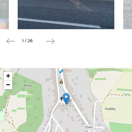
1 / 26
+
−