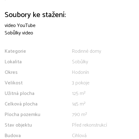
Soubory ke stažení:
video YouTube
Sobůlky video
Kategorie
Rodinné domy
Lokalita
Sobůlky
Okres
Hodonín
Velikost
3 pokoje
Užitná plocha
125 m²
Celková plocha
145 m²
Plocha pozemku
790 m²
Stav objektu
Před rekonstrukcí
Budova
Cihlová