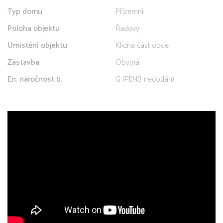
Typ domu
Přízemní
Poloha objektu
Řadový
Umístění objektu
Klidná část obce
Zástavba
Obytná
En. náročnost b.
G (PENB nedodán)