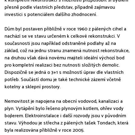
k kompletní rekonstrukci s možností přizpůsobit si bydlení
přesně podle vlastních představ, případně zajímavou
investici s potenciálem dalšího zhodnocení.
Dům byl postaven přibližně v roce 1960 z pálených cihel a
nachází se ve stavu určeném k celkové rekonstrukci. V
současnosti jsou například odstraněné podlahy až na
základ, což na jednu stranu znamená nutnost rekonstrukce,
na druhou však dává novému majiteli ideální výchozí bod
pro kompletní realizaci bez nutnosti složitých demolic.
Dispozičně se jedná o 3+1 s možností úprav dle vlastních
potřeb. Součástí domu je také technické zázemí včetně
kotelny a sklepní prostory.
Nemovitost je napojena na obecní vodovod, kanalizaci a
plyn. Vytápění bylo řešeno plynovým kotlem, ohřev vody
bojlerem. Elektroinstalace i další rozvody jsou v původním
stavu. Výhodou je střecha z pálených tašek Tondach, která
byla realizována přibližně v roce 2005.