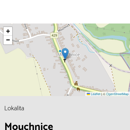
+
−
Leaflet
|
©
OpenStreetMap
Lokalita
Mouchnice