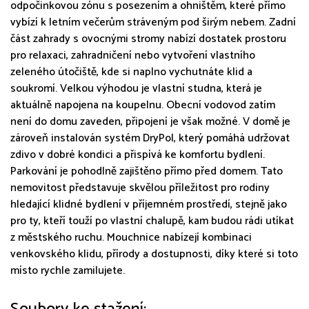
odpočinkovou zónu s posezením a ohništěm, které přímo
vybízí k letním večerům stráveným pod širým nebem. Zadní
část zahrady s ovocnými stromy nabízí dostatek prostoru
pro relaxaci, zahradničení nebo vytvoření vlastního
zeleného útočiště, kde si naplno vychutnáte klid a
soukromí. Velkou výhodou je vlastní studna, která je
aktuálně napojena na koupelnu. Obecní vodovod zatím
není do domu zaveden, připojení je však možné. V domě je
zároveň instalován systém DryPol, který pomáhá udržovat
zdivo v dobré kondici a přispívá ke komfortu bydlení.
Parkování je pohodlně zajištěno přímo před domem. Tato
nemovitost představuje skvělou příležitost pro rodiny
hledající klidné bydlení v příjemném prostředí, stejně jako
pro ty, kteří touží po vlastní chalupě, kam budou rádi utíkat
z městského ruchu. Mouchnice nabízejí kombinaci
venkovského klidu, přírody a dostupnosti, díky které si toto
místo rychle zamilujete.