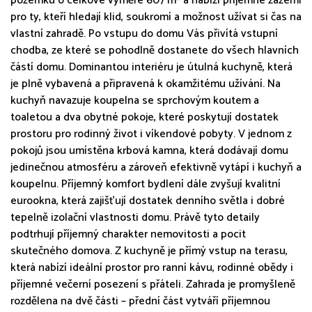
pozemku o celkové výměře 607 m² a nabízí příjemné zázemí
pro ty, kteří hledají klid, soukromí a možnost užívat si čas na
vlastní zahradě. Po vstupu do domu Vás přivítá vstupní
chodba, ze které se pohodlně dostanete do všech hlavních
částí domu. Dominantou interiéru je útulná kuchyně, která
je plně vybavená a připravená k okamžitému užívání. Na
kuchyň navazuje koupelna se sprchovým koutem a
toaletou a dva obytné pokoje, které poskytují dostatek
prostoru pro rodinný život i víkendové pobyty. V jednom z
pokojů jsou umístěna krbová kamna, která dodávají domu
jedinečnou atmosféru a zároveň efektivně vytápí i kuchyň a
koupelnu. Příjemný komfort bydlení dále zvyšují kvalitní
eurookna, která zajišťují dostatek denního světla i dobré
tepelně izolační vlastnosti domu. Právě tyto detaily
podtrhují příjemný charakter nemovitosti a pocit
skutečného domova. Z kuchyně je přímý vstup na terasu,
která nabízí ideální prostor pro ranní kávu, rodinné obědy i
příjemné večerní posezení s přáteli. Zahrada je promyšleně
rozdělena na dvě části – přední část vytváří příjemnou