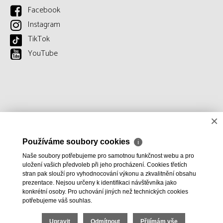
Facebook
Instagram
TikTok
YouTube
×
Používáme soubory cookies
ℹ
Naše soubory potřebujeme pro samotnou funkčnost webu a pro
uložení vašich předvoleb při jeho procházení. Cookies třetích
stran pak slouží pro vyhodnocování výkonu a zkvalitnění obsahu
prezentace. Nejsou určeny k identifikaci návštěvníka jako
konkrétní osoby. Pro uchování jiných než technických cookies
potřebujeme váš souhlas.
Upravit
Odmítnout
Přijímám vše