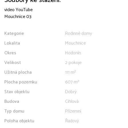
Soubory ke stažení:
video YouTube
Mouchnice 03
Kategorie
Rodinné domy
Lokalita
Mouchnice
Okres
Hodonín
Velikost
2 pokoje
Užitná plocha
111 m²
Plocha pozemku
607 m²
Stav objektu
Dobrý
Budova
Cihlová
Typ domu
Přízemní
Poloha objektu
Řadový