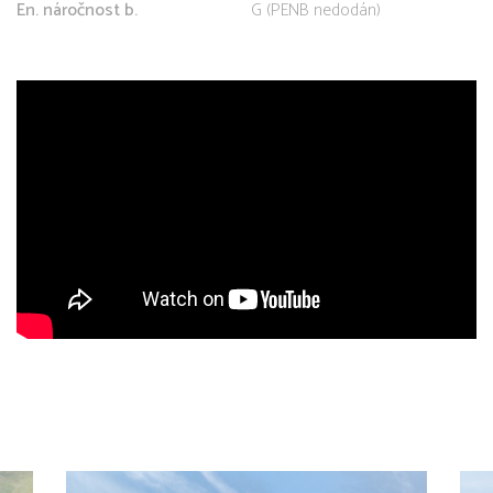
En. náročnost b.
G (PENB nedodán)