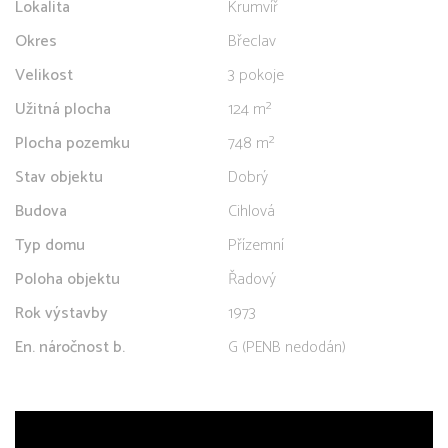
Lokalita
Krumvíř
Okres
Břeclav
Velikost
3 pokoje
Užitná plocha
124 m²
Plocha pozemku
748 m²
Stav objektu
Dobrý
Budova
Cihlová
Typ domu
Přízemní
Poloha objektu
Řadový
Rok výstavby
1973
En. náročnost b.
G (PENB nedodán)