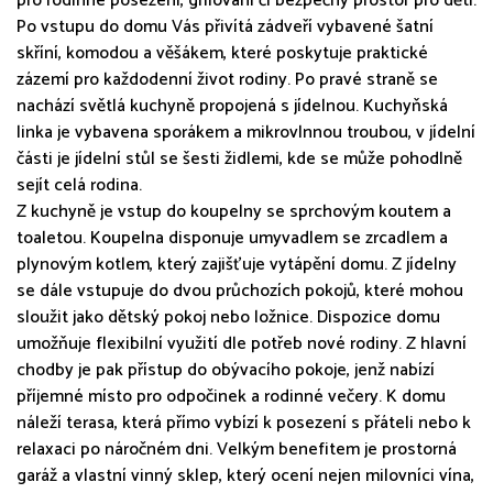
pro rodinné posezení, grilování či bezpečný prostor pro děti.
Po vstupu do domu Vás přivítá zádveří vybavené šatní
skříní, komodou a věšákem, které poskytuje praktické
zázemí pro každodenní život rodiny. Po pravé straně se
nachází světlá kuchyně propojená s jídelnou. Kuchyňská
linka je vybavena sporákem a mikrovlnnou troubou, v jídelní
části je jídelní stůl se šesti židlemi, kde se může pohodlně
sejít celá rodina.
Z kuchyně je vstup do koupelny se sprchovým koutem a
toaletou. Koupelna disponuje umyvadlem se zrcadlem a
plynovým kotlem, který zajišťuje vytápění domu. Z jídelny
se dále vstupuje do dvou průchozích pokojů, které mohou
sloužit jako dětský pokoj nebo ložnice. Dispozice domu
umožňuje flexibilní využití dle potřeb nové rodiny. Z hlavní
chodby je pak přístup do obývacího pokoje, jenž nabízí
příjemné místo pro odpočinek a rodinné večery. K domu
náleží terasa, která přímo vybízí k posezení s přáteli nebo k
relaxaci po náročném dni. Velkým benefitem je prostorná
garáž a vlastní vinný sklep, který ocení nejen milovníci vína,