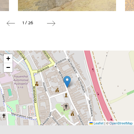
1 / 26
+
−
Leaflet
|
©
OpenStreetMap