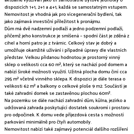
aktuálně využíván jako tři samostatné bytové jednotky o
dispozicích 1+1, 2+1 a 4+1, každá se samostatným vstupem.
Nemovitost je vhodná jak pro vícegenerační bydlení, tak
jako zajímavá investiční příležitost k pronájmu.
Dům má dvě nadzemní podlaží a jedno podzemní podlaží,
přičemž jeho konstrukce je smíšená – spodní část je zděná z
cihel a horní patro je z tvárnic. Celkový stav je dobrý a
umožňuje okamžité užívání i případné úpravy dle vlastních
představ. Velkou přidanou hodnotou je prostorný vinný
sklep o velikosti cca 60 m², který se nachází pod domem a
nabízí široké možnosti využití. Užitná plocha domu činí cca
295 m² včetně vinného sklepa. K dispozici je dále terasa o
velikosti 62 m² a balkony o celkové ploše 9 m2. Součástí je
také zahradní domek se zastavěnou plochou 60m².
Na pozemku se dále nachází zahradní dům, kůlna, jezírko a
udržovaná zahrada poskytující dostatek soukromí i prostoru
pro odpočinek. K domu vede příjezdová cesta s možností
parkování minimálně pro čtyři automobily.
Nemovitost nabízí také zajímavý potenciál dalšího rozšíření