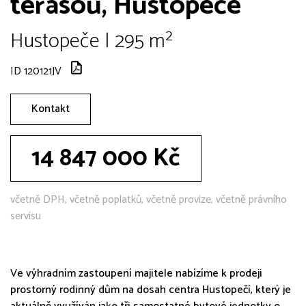
terasou, Hustopeče
Hustopeče | 295 m²
ID 120121JV
Kontakt
14 847 000 Kč
včetně DPH, včetně poplatků, včetně provize, včetně právního
servisu
Ve výhradním zastoupení majitele nabízíme k prodeji
prostorný rodinný dům na dosah centra Hustopečí, který je