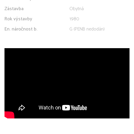
Zástavba
Obytná
Rok výstavby
1980
En. náročnost b.
G (PENB nedodán)