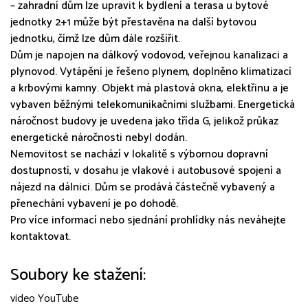
– zahradní dům lze upravit k bydlení a terasa u bytové
jednotky 2+1 může být přestavěna na další bytovou
jednotku, čímž lze dům dále rozšířit.
Dům je napojen na dálkový vodovod, veřejnou kanalizaci a
plynovod. Vytápění je řešeno plynem, doplněno klimatizací
a krbovými kamny. Objekt má plastová okna, elektřinu a je
vybaven běžnými telekomunikačními službami. Energetická
náročnost budovy je uvedena jako třída G, jelikož průkaz
energetické náročnosti nebyl dodán.
Nemovitost se nachází v lokalitě s výbornou dopravní
dostupností, v dosahu je vlakové i autobusové spojení a
nájezd na dálnici. Dům se prodává částečně vybavený a
přenechání vybavení je po dohodě.
Pro více informací nebo sjednání prohlídky nás neváhejte
kontaktovat.
Soubory ke stažení:
video YouTube