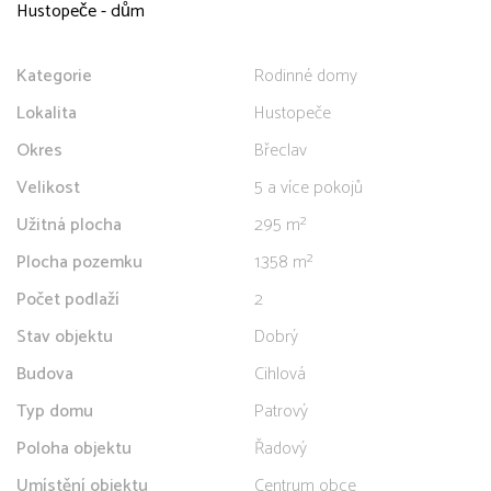
Hustopeče - dům
Kategorie
Rodinné domy
Lokalita
Hustopeče
Okres
Břeclav
Velikost
5 a více pokojů
Užitná plocha
295 m²
Plocha pozemku
1.358 m²
Počet podlaží
2
Stav objektu
Dobrý
Budova
Cihlová
Typ domu
Patrový
Poloha objektu
Řadový
Umístění objektu
Centrum obce