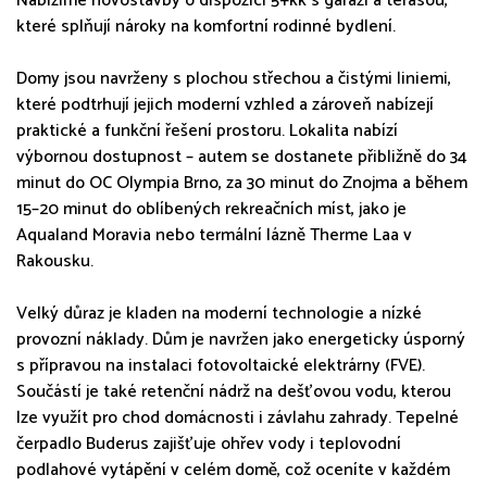
Nabízíme novostavby o dispozici 5+kk s garáží a terasou,
které splňují nároky na komfortní rodinné bydlení.
Domy jsou navrženy s plochou střechou a čistými liniemi,
které podtrhují jejich moderní vzhled a zároveň nabízejí
praktické a funkční řešení prostoru. Lokalita nabízí
výbornou dostupnost – autem se dostanete přibližně do 34
minut do OC Olympia Brno, za 30 minut do Znojma a během
15–20 minut do oblíbených rekreačních míst, jako je
Aqualand Moravia nebo termální lázně Therme Laa v
Rakousku.
Velký důraz je kladen na moderní technologie a nízké
provozní náklady. Dům je navržen jako energeticky úsporný
s přípravou na instalaci fotovoltaické elektrárny (FVE).
Součástí je také retenční nádrž na dešťovou vodu, kterou
lze využít pro chod domácnosti i závlahu zahrady. Tepelné
čerpadlo Buderus zajišťuje ohřev vody i teplovodní
podlahové vytápění v celém domě, což oceníte v každém