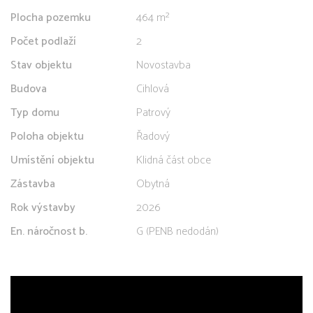
Plocha pozemku
464 m²
Počet podlaží
2
Stav objektu
Novostavba
Budova
Cihlová
Typ domu
Patrový
Poloha objektu
Řadový
Umístění objektu
Klidná část obce
Zástavba
Obytná
Rok výstavby
2026
En. náročnost b.
G (PENB nedodán)