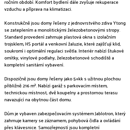
ročním období. Komfort bydlení dále zvyšuje rekuperace
vzduchu a příprava na klimatizaci.
Konstrukčně jsou domy řešeny z jednovrstvého zdiva Ytong
se zateplením a monolitickými železobetonovými stropy.
Standard provedení zahrnuje plastová okna s izolačním
trojsklem, HS portál a venkovní žaluzie, které zajišťují klid,
soukromí i optimální regulaci světla. Interiér nabízí štukové
omítky, vinylové podlahy, železobetonové schodiště a
kompletní sanitární vybavení.
Dispozičně jsou domy řešeny jako 5+kk s užitnou plochou
přibližně 216 m². Nabízí garáž s parkovacím místem,
technickou místnost, dvě koupelny a prostornou terasu
navazující na obytnou část domu.
Dům je vybaven zabezpečovacím systémem Jablotron, který
zahrnuje kamery se záznamem, pohybová čidla a ovládání
přes klávesnice. Samozřejmostí jsou kompletní