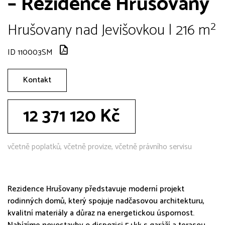
– Rezidence Hrušovany
Hrušovany nad Jevišovkou | 216 m²
ID 110003SM
Kontakt
12 371 120 Kč
včetně poplatků, včetně provize, včetně právního servisu
Rezidence Hrušovany představuje moderní projekt
rodinných domů, který spojuje nadčasovou architekturu,
kvalitní materiály a důraz na energetickou úspornost.