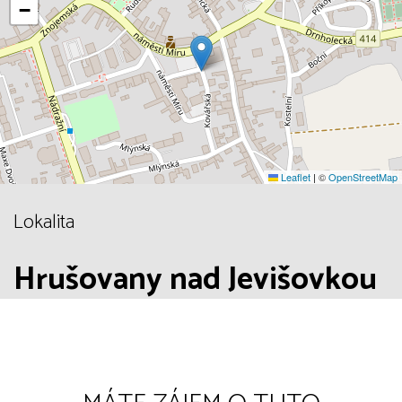
−
Leaflet
|
©
OpenStreetMap
Lokalita
Hrušovany nad Jevišovkou