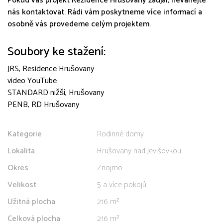
Pokud vás projekt Rezidence Hrušovany zaujal, neváhejte
nás kontaktovat. Rádi vám poskytneme více informací a
osobně vás provedeme celým projektem.
Soubory ke stažení:
JRS, Residence Hrušovany
video YouTube
STANDARD nižší, Hrušovany
PENB, RD Hrušovany
Kategorie
Rodinné domy
Lokalita
Hrušovany nad Jevišovkou
Okres
Znojmo
Velikost
5 a více pokojů
Užitná plocha
216 m²
Celková plocha
216 m²