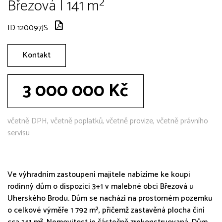
Březová | 141 m²
ID 120097JS
Kontakt
3 000 000 Kč
včetně DPH, včetně poplatků, včetně provize, včetně právního
servisu
Ve výhradním zastoupení majitele nabízíme ke koupi
rodinný dům o dispozici 3+1 v malebné obci Březová u
Uherského Brodu. Dům se nachází na prostorném pozemku
o celkové výměře 1 792 m², přičemž zastavěná plocha činí