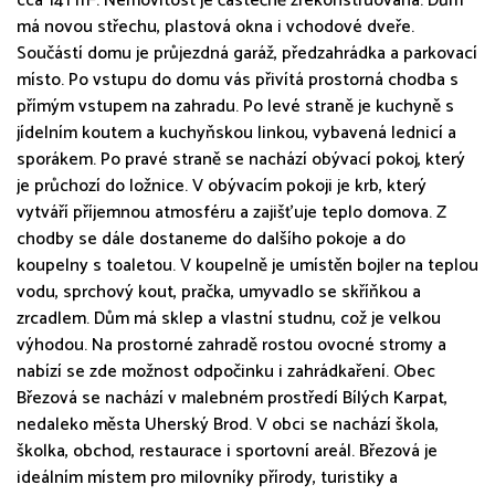
cca 141 m². Nemovitost je částečně zrekonstruovaná. Dům
má novou střechu, plastová okna i vchodové dveře.
Součástí domu je průjezdná garáž, předzahrádka a parkovací
místo. Po vstupu do domu vás přivítá prostorná chodba s
přímým vstupem na zahradu. Po levé straně je kuchyně s
jídelním koutem a kuchyňskou linkou, vybavená lednicí a
sporákem. Po pravé straně se nachází obývací pokoj, který
je průchozí do ložnice. V obývacím pokoji je krb, který
vytváří příjemnou atmosféru a zajišťuje teplo domova. Z
chodby se dále dostaneme do dalšího pokoje a do
koupelny s toaletou. V koupelně je umístěn bojler na teplou
vodu, sprchový kout, pračka, umyvadlo se skříňkou a
zrcadlem. Dům má sklep a vlastní studnu, což je velkou
výhodou. Na prostorné zahradě rostou ovocné stromy a
nabízí se zde možnost odpočinku i zahrádkaření. Obec
Březová se nachází v malebném prostředí Bílých Karpat,
nedaleko města Uherský Brod. V obci se nachází škola,
školka, obchod, restaurace i sportovní areál. Březová je
ideálním místem pro milovníky přírody, turistiky a