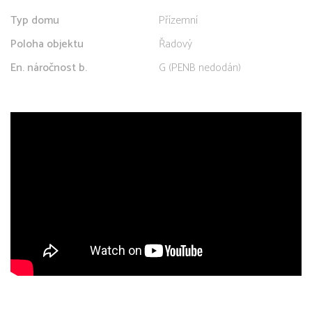
Typ domu
Přízemní
Poloha objektu
Řadový
En. náročnost b.
G (PENB nedodán)