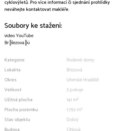
cyklovýletů. Pro více informací či sjednání prohlídky
neváhejte kontaktovat makléře.
Soubory ke stažení:
video YouTube
Br╠îezova╠ü
Kategorie
Rodinné domy
Lokalita
Březová
Okres
Uherské Hradiště
Velikost
3 pokoje
Užitná plocha
141 m²
Plocha pozemku
1.792 m²
Stav objektu
Dobrý
Budova
Cihlová