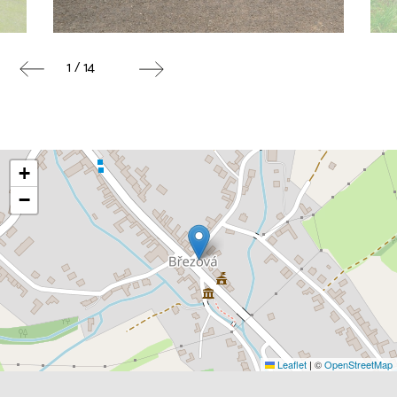
1 / 14
+
−
Leaflet
|
©
OpenStreetMap