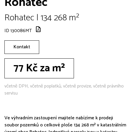
Rohatec
Rohatec | 134 268 m²
ID 130086MT
Kontakt
77 Kč za m²
včetně DPH, včetně poplatků, včetně provize, včetně právního
servisu
Ve výhradním zastoupení majitele nabízíme k prodeji
soubor pozemků o celkové ploše 134 268 m² v katastrálním