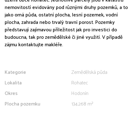
území obce Rohatec. Jednotlivé parcely jsou v katastru
nemovitostí evidovány pod různými druhy pozemků, a to
jako orná půda, ostatní plocha, lesní pozemek, vodní
plocha, zahrada nebo trvalý travní porost. Pozemky
představují zajímavou příležitost jak pro investici do
budoucna, tak pro zemědělské či jiné využití. V případě
zájmu kontaktujte makléře.
Kategorie
Zemědělská půda
Lokalita
Rohatec
Okres
Hodonín
Plocha pozemku
134.268 m²