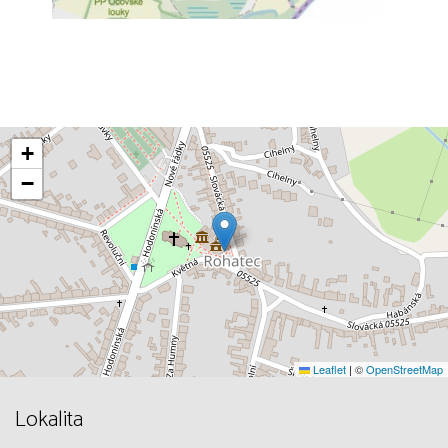
+
−
Leaflet
|
©
OpenStreetMap
Lokalita