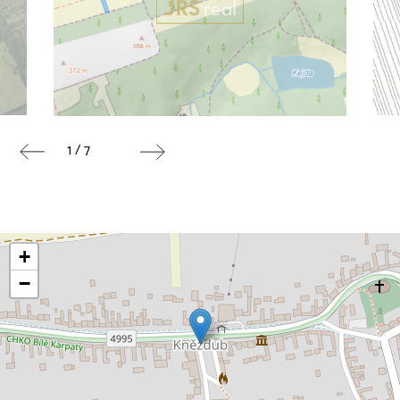
1 / 7
+
−