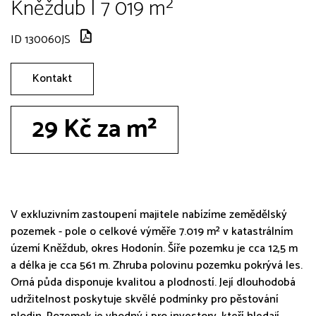
Kněždub | 7 019 m²
ID 130060JS
Kontakt
29 Kč za m²
V exkluzivním zastoupení majitele nabízíme zemědělský
pozemek - pole o celkové výměře 7.019 m² v katastrálním
území Kněždub, okres Hodonín. Šíře pozemku je cca 12,5 m
a délka je cca 561 m. Zhruba polovinu pozemku pokrývá les.
Orná půda disponuje kvalitou a plodností. Její dlouhodobá
udržitelnost poskytuje skvělé podmínky pro pěstování