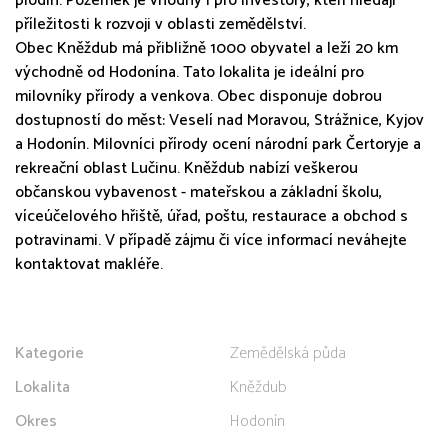
plodin. Pozemek je vhodný i pro investory, kteří hledají
příležitosti k rozvoji v oblasti zemědělství.
Obec Kněždub má přibližně 1000 obyvatel a leží 20 km
východně od Hodonína. Tato lokalita je ideální pro
milovníky přírody a venkova. Obec disponuje dobrou
dostupností do měst: Veselí nad Moravou, Strážnice, Kyjov
a Hodonín. Milovníci přírody ocení národní park Čertoryje a
rekreační oblast Lučinu. Kněždub nabízí veškerou
občanskou vybavenost - mateřskou a základní školu,
víceúčelového hřiště, úřad, poštu, restaurace a obchod s
potravinami. V případě zájmu či více informací neváhejte
kontaktovat makléře.
Kategorie
Zemědělská půda
Lokalita
Kněždub
Okres
Hodonín