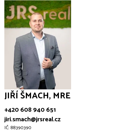
JIŘÍ ŠMACH, MRE
+420 608 940 651
jiri.smach@jrsreal.cz
IČ: 88390390