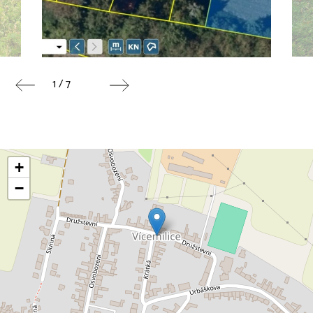
1 / 7
+
−