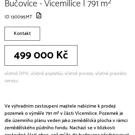
Bučovice - Vícemilice | 791 m²
ID 130095MT
Kontakt
499 000 Kč
včetně DPH, včetně poplatků, včetně provize, včetně právního
servisu
Ve výhradním zastoupení majitele nabízíme k prodeji
pozemek o výměře 791 m² v části Vícemilice. Pozemek je
dle územního plánu veden jako zemědělská plocha v rámci
zemědělského půdního fondu. Nachází se v blízkosti