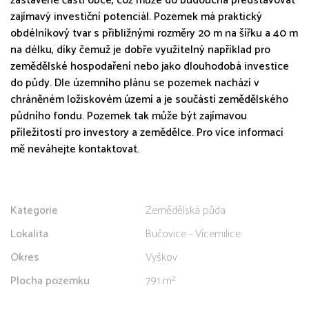
zastavěné části obce, což může do budoucna představovat
zajímavý investiční potenciál. Pozemek má praktický
obdélníkový tvar s přibližnými rozměry 20 m na šířku a 40 m
na délku, díky čemuž je dobře využitelný například pro
zemědělské hospodaření nebo jako dlouhodobá investice
do půdy. Dle územního plánu se pozemek nachází v
chráněném ložiskovém území a je součástí zemědělského
půdního fondu. Pozemek tak může být zajímavou
příležitostí pro investory a zemědělce. Pro více informací
mě neváhejte kontaktovat.
Kategorie
Zemědělská půda
Lokalita
Bučovice - Vícemilice
Okres
Vyškov
Plocha pozemku
791 m²