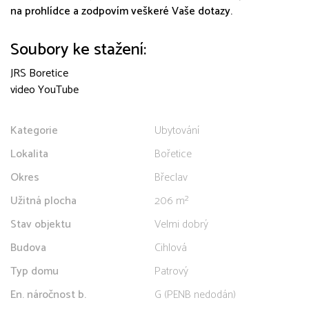
na prohlídce a zodpovím veškeré Vaše dotazy.
Soubory ke stažení:
JRS Boretice
video YouTube
Kategorie
Ubytování
Lokalita
Bořetice
Okres
Břeclav
Užitná plocha
206 m²
Stav objektu
Velmi dobrý
Budova
Cihlová
Typ domu
Patrový
En. náročnost b.
G (PENB nedodán)