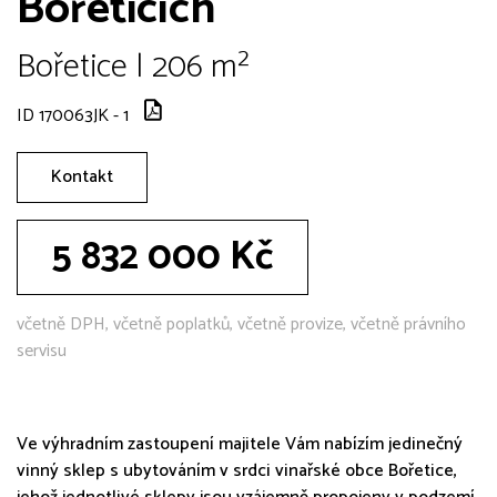
Bořeticích
Bořetice | 206 m²
ID 170063JK - 1
Kontakt
5 832 000 Kč
včetně DPH, včetně poplatků, včetně provize, včetně právního
servisu
Ve výhradním zastoupení majitele Vám nabízím jedinečný
vinný sklep s ubytováním v srdci vinařské obce Bořetice,