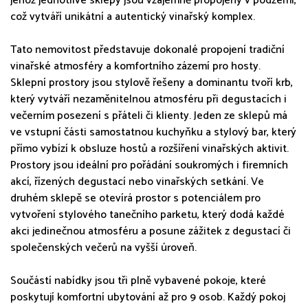
jehož jednotlivé sklepy jsou vzájemně propojeny v podzemí,
což vytváří unikátní a autentický vinařský komplex.
Tato nemovitost představuje dokonalé propojení tradiční
vinařské atmosféry a komfortního zázemí pro hosty.
Sklepní prostory jsou stylově řešeny a dominantu tvoří krb,
který vytváří nezaměnitelnou atmosféru při degustacích i
večerním posezení s přáteli či klienty. Jeden ze sklepů má
ve vstupní části samostatnou kuchyňku a stylový bar, který
přímo vybízí k obsluze hostů a rozšíření vinařských aktivit.
Prostory jsou ideální pro pořádání soukromých i firemních
akcí, řízených degustací nebo vinařských setkání. Ve
druhém sklepě se otevírá prostor s potenciálem pro
vytvoření stylového tanečního parketu, který dodá každé
akci jedinečnou atmosféru a posune zážitek z degustací či
společenských večerů na vyšší úroveň.
Součástí nabídky jsou tři plně vybavené pokoje, které
poskytují komfortní ubytování až pro 9 osob. Každý pokoj