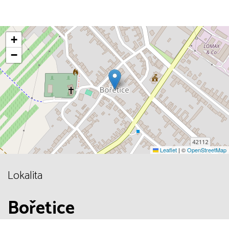
+
−
Leaflet
|
©
OpenStreetMap
Lokalita
Bořetice