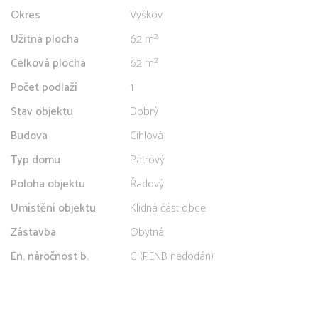
Okres
Vyškov
Užitná plocha
62 m²
Celková plocha
62 m²
Počet podlaží
1
Stav objektu
Dobrý
Budova
Cihlová
Typ domu
Patrový
Poloha objektu
Řadový
Umístění objektu
Klidná část obce
Zástavba
Obytná
En. náročnost b.
G (PENB nedodán)