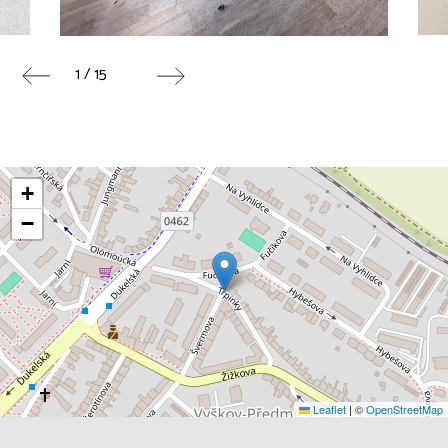
1 / 15
+
−
Leaflet
|
©
OpenStreetMap