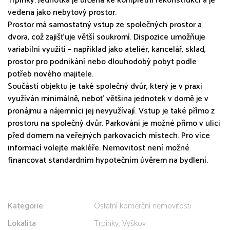
Trpínky. Jednotka je určena ke kompletní rekonstrukci a je
vedena jako nebytový prostor.
Prostor má samostatný vstup ze společných prostor a
dvora, což zajišťuje větší soukromí. Dispozice umožňuje
variabilní využití – například jako ateliér, kancelář, sklad,
prostor pro podnikání nebo dlouhodobý pobyt podle
potřeb nového majitele.
Součástí objektu je také společný dvůr, který je v praxi
využíván minimálně, neboť většina jednotek v domě je v
pronájmu a nájemníci jej nevyužívají. Vstup je také přímo z
prostoru na společný dvůr. Parkování je možné přímo v ulici
před domem na veřejných parkovacích místech. Pro více
informací volejte makléře. Nemovitost není možné
financovat standardním hypotečním úvěrem na bydlení.
Kategorie
Ostatní komerční nemovitosti
Lokalita
Trpínky, Vyškov