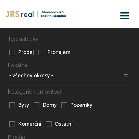
Typ nabídky
Prodej
Pronájem
Lokalita
Kategorie nemovitosti
Byty
Domy
Pozemky
Komerční
Ostatní
Plocha