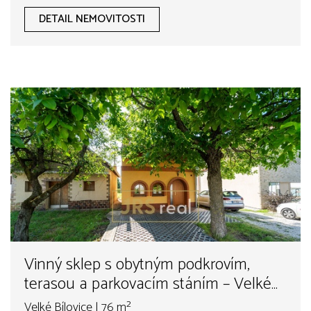
DETAIL NEMOVITOSTI
Vinný sklep s obytným podkrovím,
terasou a parkovacím stáním – Velké
Bílovice
Velké Bílovice | 76 m²