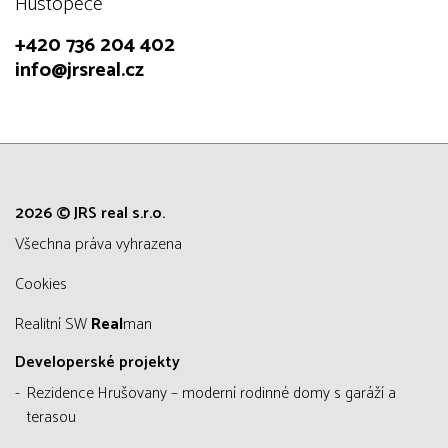
Hustopeče
+420 736 204 402
info@jrsreal.cz
2026 © JRS real s.r.o.
všechna práva vyhrazena
Cookies
Realitní SW
Real
man
Developerské projekty
Rezidence Hrušovany – moderní rodinné domy s garáží a
terasou