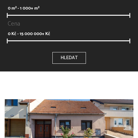
0
m² -
1 000+
m²
Cena
0
Kč -
15 000 000+
Kč
HLEDAT