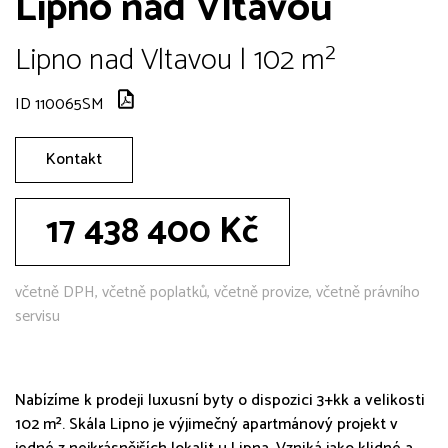
Lipno nad Vltavou
Lipno nad Vltavou | 102 m²
ID 110065SM
Kontakt
17 438 400 Kč
včetně DPH, včetně poplatků, včetně provize, včetně právního
servisu
Nabízíme k prodeji luxusní byty o dispozici 3+kk a velikosti
102 m². Skála Lipno je výjimečný apartmánový projekt v