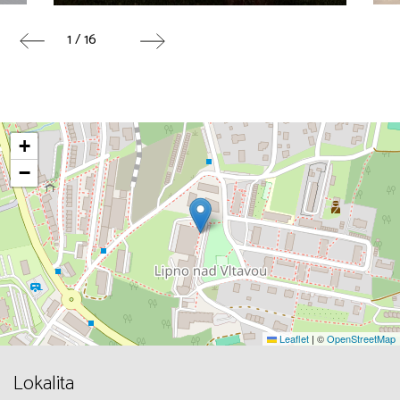
1 / 16
+
−
Leaflet
|
©
OpenStreetMap
Lokalita