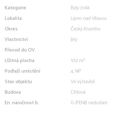
Kategorie
Byty 3+kk
Lokalita
Lipno nad Vltavou
Okres
Český Krumlov
Vlastnictví
Jiný
Převod do OV
Užitná plocha
102 m²
Podlaží umístění
4. NP
Stav objektu
Ve výstavbě
Budova
Cihlová
En. náročnost b.
G (PENB nedodán)