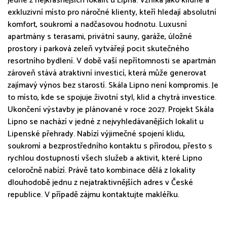
jedné z nejkrásnějších lokalit u Lipna. Vzniká jako klidné a
exkluzivní místo pro náročné klienty, kteří hledají absolutní
komfort, soukromí a nadčasovou hodnotu. Luxusní
apartmány s terasami, privátní sauny, garáže, úložné
prostory i parková zeleň vytvářejí pocit skutečného
resortního bydlení. V době vaší nepřítomnosti se apartmán
zároveň stává atraktivní investicí, která může generovat
zajímavý výnos bez starostí. Skála Lipno není kompromis. Je
to místo, kde se spojuje životní styl, klid a chytrá investice.
Ukončení výstavby je plánované v roce 2027. Projekt Skála
Lipno se nachází v jedné z nejvyhledávanějších lokalit u
Lipenské přehrady. Nabízí výjimečné spojení klidu,
soukromí a bezprostředního kontaktu s přírodou, přesto s
rychlou dostupností všech služeb a aktivit, které Lipno
celoročně nabízí. Právě tato kombinace dělá z lokality
dlouhodobě jednu z nejatraktivnějších adres v České
republice. V případě zájmu kontaktujte makléřku.