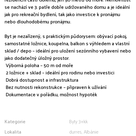
rezidenční části Golemu, jen 50 metrů od moře. Nemovitost
se nachází ve 3. patře dobře udržovaného domu a je ideální
jak pro rekreační bydlení, tak jako investice k pronájmu
nebo dlouhodobému pronájmu.
Byt je nezařízený, s praktickým půdorysem: obývací pokoj,
samostatné ložnice, koupelna, balkon s výhledem a vlastní
sklad / depo – ideální pro uložení sezónního vybavení nebo
jako dodatečný úložný prostor.
️ Výborná poloha – 50 m od moře
️ 2 ložnice + sklad – ideální pro rodinu nebo investici
️ Dobrá dostupnost a infrastruktura
️ Bez nutnosti rekonstrukce – připraven k užívání
️ Dokumentace v pořádku, možnost hypoték
Kategorie
Byty 3+kk
Lokalita
durres, Albánie