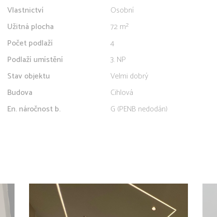
Vlastnictví
Osobní
Užitná plocha
72 m²
Počet podlaží
4
Podlaží umístění
3. NP
Stav objektu
Velmi dobrý
Budova
Cihlová
En. náročnost b.
G (PENB nedodán)