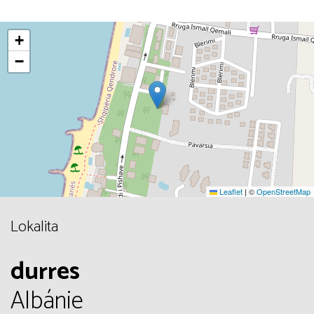
+
−
Leaflet
|
©
OpenStreetMap
Lokalita
durres
Albánie