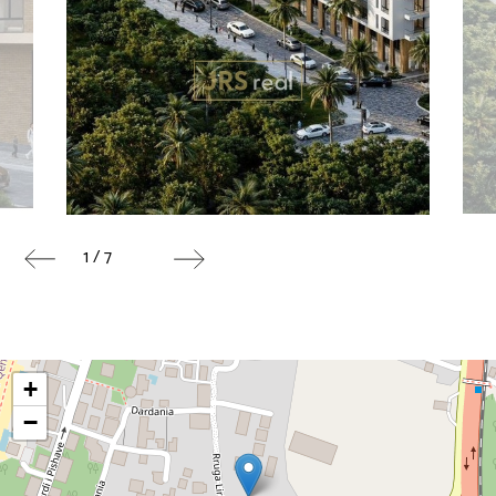
1 / 7
+
−