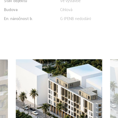
Stav objektu
Ve výstavbě
Budova
Cihlová
En. náročnost b.
G (PENB nedodán)