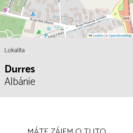
Leaflet
|
©
OpenStreetMap
Lokalita
Durres
Albánie
MÁTE ZÁJEM O TUTO