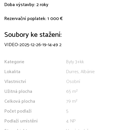
Doba výstavby: 2 roky
Rezervační poplatek: 1 000 €
Soubory ke stažení:
VIDEO-2025-12-26-19-14-49 2
Kategorie
Byty 3+kk
Lokalita
Durres, Albánie
Vlastnictví
Osobní
Užitná plocha
65 m²
Celková plocha
79 m²
Počet podlaží
5
Podlaží umístění
4. NP