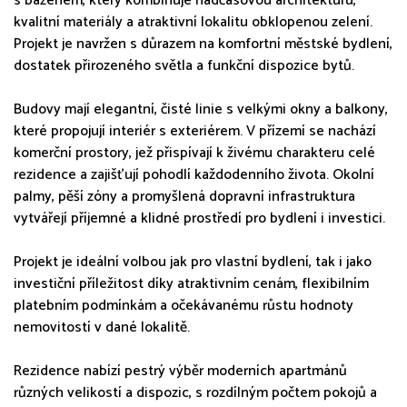
s bazenem, který kombinuje nadčasovou architekturu,
kvalitní materiály a atraktivní lokalitu obklopenou zelení.
Projekt je navržen s důrazem na komfortní městské bydlení,
dostatek přirozeného světla a funkční dispozice bytů.
Budovy mají elegantní, čisté linie s velkými okny a balkony,
které propojují interiér s exteriérem. V přízemí se nachází
komerční prostory, jež přispívají k živému charakteru celé
rezidence a zajišťují pohodlí každodenního života. Okolní
palmy, pěší zóny a promyšlená dopravní infrastruktura
vytvářejí příjemné a klidné prostředí pro bydlení i investici.
Projekt je ideální volbou jak pro vlastní bydlení, tak i jako
investiční příležitost díky atraktivním cenám, flexibilním
platebním podmínkám a očekávanému růstu hodnoty
nemovitostí v dané lokalitě.
Rezidence nabízí pestrý výběr moderních apartmánů
různých velikostí a dispozic, s rozdílným počtem pokojů a