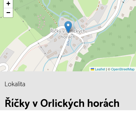
+
−
Leaflet
|
©
OpenStreetMap
Lokalita
Říčky v Orlických horách