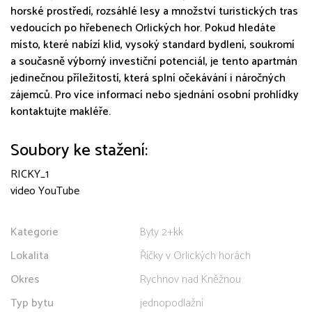
horské prostředí, rozsáhlé lesy a množství turistických tras
vedoucích po hřebenech Orlických hor. Pokud hledáte
místo, které nabízí klid, vysoký standard bydlení, soukromí
a současně výborný investiční potenciál, je tento apartmán
jedinečnou příležitostí, která splní očekávání i náročných
zájemců. Pro více informací nebo sjednání osobní prohlídky
kontaktujte makléře.
Soubory ke stažení:
RICKY_1
video YouTube
Kategorie
Byty 2+kk
Lokalita
Říčky v Orlických horách
Okres
Rychnov nad Kněžnou
Typ bytu
jednopodlažní