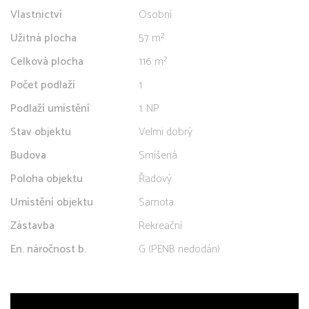
Vlastnictví
Osobní
Užitná plocha
57 m²
Celková plocha
116 m²
Počet podlaží
1
Podlaží umístění
1. NP
Stav objektu
Velmi dobrý
Budova
Smíšená
Poloha objektu
Řadový
Umístění objektu
Samota
Zástavba
Rekreační
En. náročnost b.
G (PENB nedodán)