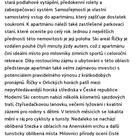
stará podlahové vytápění, předokenní rolety a
zabezpečovací systém. Samozřejmostí je vlastní
samostatný vstup do apartmánu, který zajišťuje dostatek
soukromí. K apartmánu náleží také zastřešené parkovací
stání, které oceníte po celý rok. Jednou z největších
předností této nemovitosti je její poloha. Ski areál Říčky je
vzdálen pouhé čtyři minuty jízdy autem, což z apartmánu
činí ideální místo pro milovníky zimních sportů i celoroční
rekreace. Díky rostoucímu zájmu o ubytování v této oblasti
představuje apartmán také velmi zajímavou investici s
potenciálem pravidelného výnosu z krátkodobých
pronájmů. Říčky v Orlických horách patří mezi
nejvyhledávanější horská střediska v České republice.
Moderní Ski centrum nabízí několik kilometrů sjezdových
tratí, čtyřsedačkovou lanovku, večerní lyžování i kvalitní
zázemí pro rodiny s dětmi. V letních měsících se lokalita
mění v ráj pro cyklisty a turisty. Nedaleko se nachází
oblíbená Stezka v oblacích na Anenském vrchu a další
turisticky oblíbená místa. Milovníci přírody ocení čisté