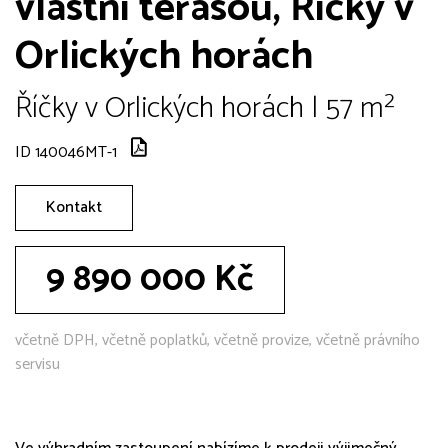
vlastní terasou, Říčky v
Orlických horách
Říčky v Orlických horách | 57 m²
ID 140046MT-1
Kontakt
9 890 000 Kč
včetně DPH, včetně poplatků, včetně provize, včetně právního
servisu