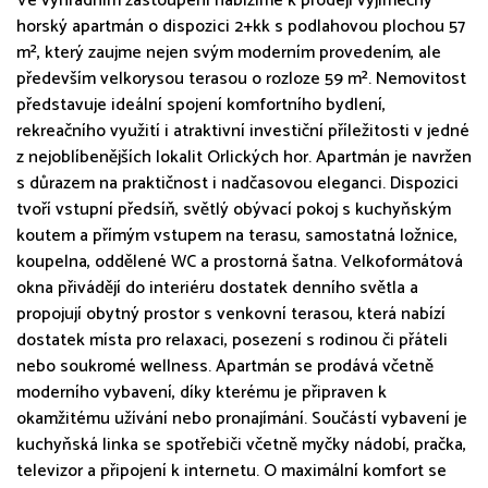
Ve výhradním zastoupení nabízíme k prodeji výjimečný
horský apartmán o dispozici 2+kk s podlahovou plochou 57
m², který zaujme nejen svým moderním provedením, ale
především velkorysou terasou o rozloze 59 m². Nemovitost
představuje ideální spojení komfortního bydlení,
rekreačního využití i atraktivní investiční příležitosti v jedné
z nejoblíbenějších lokalit Orlických hor. Apartmán je navržen
s důrazem na praktičnost i nadčasovou eleganci. Dispozici
tvoří vstupní předsíň, světlý obývací pokoj s kuchyňským
koutem a přímým vstupem na terasu, samostatná ložnice,
koupelna, oddělené WC a prostorná šatna. Velkoformátová
okna přivádějí do interiéru dostatek denního světla a
propojují obytný prostor s venkovní terasou, která nabízí
dostatek místa pro relaxaci, posezení s rodinou či přáteli
nebo soukromé wellness. Apartmán se prodává včetně
moderního vybavení, díky kterému je připraven k
okamžitému užívání nebo pronajímání. Součástí vybavení je
kuchyňská linka se spotřebiči včetně myčky nádobí, pračka,
televizor a připojení k internetu. O maximální komfort se