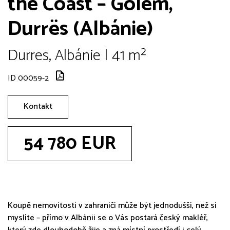
the Coast – Golem,
Durrës (Albánie)
Durres, Albánie | 41 m²
ID 00059-2
Kontakt
54 780 EUR
Koupě nemovitosti v zahraničí může být jednodušší, než si
myslíte – přímo v Albánii se o Vás postará český makléř,