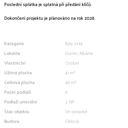
Poslední splátka je splatná při předání klíčů.
Dokončení projektu je plánováno na rok 2028.
Kategorie
Byty 2+kk
Lokalita
Durres, Albánie
Vlastnictví
Osobní
Užitná plocha
41 m²
Celková plocha
49 m²
Počet podlaží
6
Podlaží umístění
2. NP
Stav objektu
Ve výstavbě
Budova
Cihlová