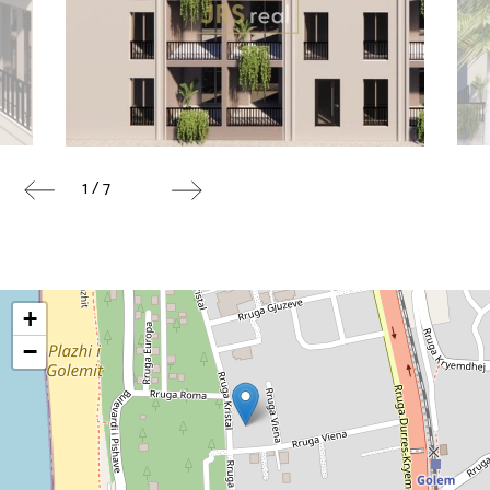
1 / 7
+
−