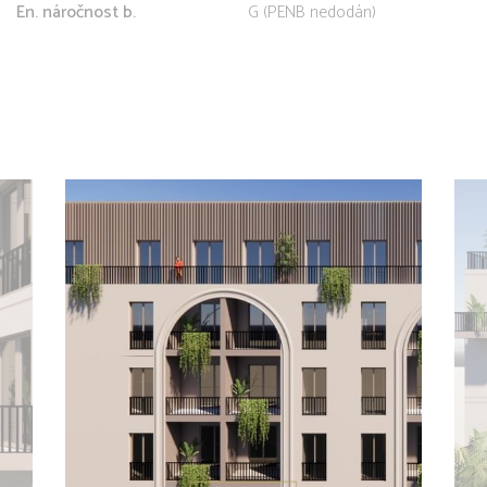
En. náročnost b.
G (PENB nedodán)