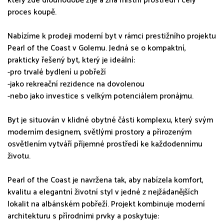
který zde dlouhodobě žije a zná místní prostředí i celý
proces koupě.
Nabízíme k prodeji moderní byt v rámci prestižního projektu
Pearl of the Coast v Golemu. Jedná se o kompaktní,
prakticky řešený byt, který je ideální:
-pro trvalé bydlení u pobřeží
-jako rekreační rezidence na dovolenou
-nebo jako investice s velkým potenciálem pronájmu.
Byt je situován v klidné obytné části komplexu, který svým
moderním designem, světlými prostory a přirozeným
osvětlením vytváří příjemné prostředí ke každodennímu
životu.
Pearl of the Coast je navržena tak, aby nabízela komfort,
kvalitu a elegantní životní styl v jedné z nejžádanějších
lokalit na albánském pobřeží. Projekt kombinuje moderní
architekturu s přírodními prvky a poskytuje: