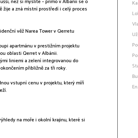
ší, než si myslíte – přímo v Albánii se o
Ka
žije a zná místní prostředí i celý proces
Lo
Vl
zidenční věž Narea Tower v Qerretu
Už
Po
oupi apartmánu v prestižním projektu
u oblasti Qerret v Albánii.
Po
ými liniemi a zelení integrovanou do
St
končením přibližně za tři roky.
Bu
nou vstupní cenu v projektu, který míří
En
eží.
hledy na moře i okolní krajinu, které si