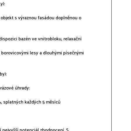
y):
 objekt s výraznou fasádou doplněnou o
spozici bazén ve vnitrobloku, relaxační
i borovicovými lesy a dlouhými písečnými
by):
orázové úhrady:
%, splatných každých 5 měsíců
ší nejvyšší potenciál zhodnocení. S