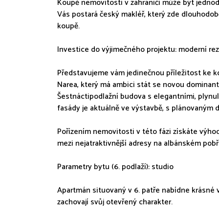
Koupě nemovitosti v zahraničí může být jednoduš
Vás postará český makléř, který zde dlouhodobě 
koupě.
Investice do výjimečného projektu: moderní re
Představujeme vám jedinečnou příležitost ke k
Narea, který má ambici stát se novou dominanto
Šestnáctipodlažní budova s elegantními, plynul
fasády je aktuálně ve výstavbě, s plánovaným do
Pořízením nemovitosti v této fázi získáte výhod
mezi nejatraktivnější adresy na albánském pobř
Parametry bytu (6. podlaží): studio
Apartmán situovaný v 6. patře nabídne krásné vý
zachovají svůj otevřený charakter.