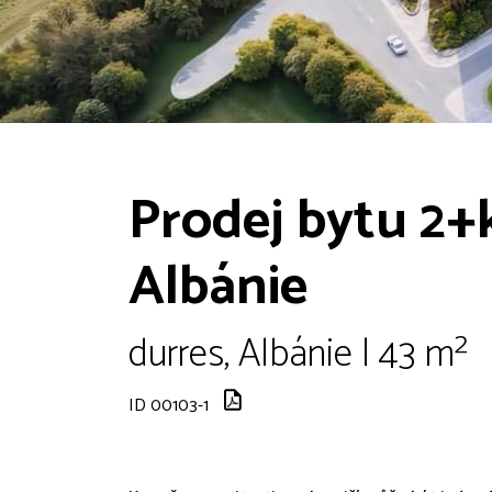
Prodej bytu 2+k
Albánie
durres, Albánie | 43 m²
ID 00103-1