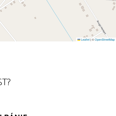
Leaflet
|
©
OpenStreetMap
ST?