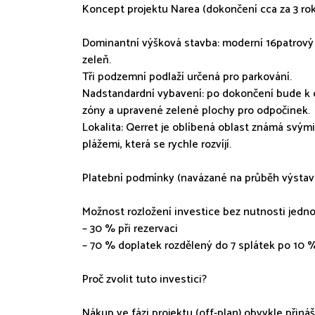
Koncept projektu Narea (dokončení cca za 3 rok
Dominantní výšková stavba: moderní 16patrový
zeleň.
Tři podzemní podlaží určená pro parkování.
Nadstandardní vybavení: po dokončení bude k di
zóny a upravené zelené plochy pro odpočinek.
Lokalita: Qerret je oblíbená oblast známá svým
plážemi, která se rychle rozvíjí.
Platební podmínky (navázané na průběh výstav
Možnost rozložení investice bez nutnosti jedn
– 30 % při rezervaci
– 70 % doplatek rozdělený do 7 splátek po 10 
Proč zvolit tuto investici?
Nákup ve fázi projektu (off-plan) obvykle přiná