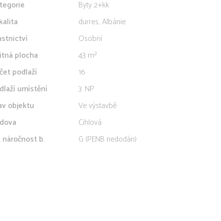
tegorie
Byty 2+kk
kalita
durres, Albánie
astnictví
Osobní
itná plocha
43 m²
čet podlaží
16
dlaží umístění
3. NP
av objektu
Ve výstavbě
dova
Cihlová
. náročnost b.
G (PENB nedodán)