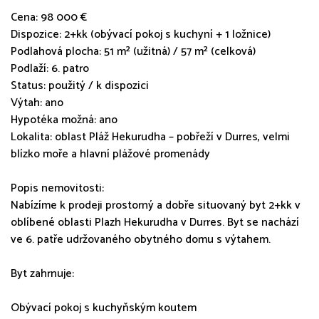
Cena: 98 000 €
Dispozice: 2+kk (obývací pokoj s kuchyní + 1 ložnice)
Podlahová plocha: 51 m² (užitná) / 57 m² (celková)
Podlaží: 6. patro
Status: použitý / k dispozici
Výtah: ano
Hypotéka možná: ano
Lokalita: oblast Pláž Hekurudha – pobřeží v Durres, velmi
blízko moře a hlavní plážové promenády
Popis nemovitosti:
Nabízíme k prodeji prostorný a dobře situovaný byt 2+kk v
oblíbené oblasti Plazh Hekurudha v Durres. Byt se nachází
ve 6. patře udržovaného obytného domu s výtahem.
Byt zahrnuje:
Obývací pokoj s kuchyňským koutem