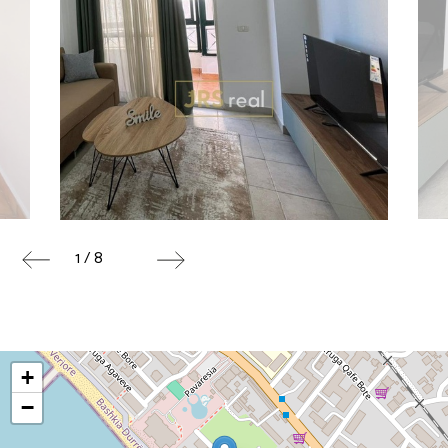
1 / 8
+
−