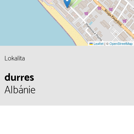
Leaflet
|
©
OpenStreetMap
Lokalita
durres
Albánie