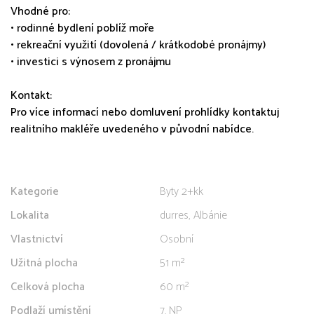
Vhodné pro:
• rodinné bydlení poblíž moře
• rekreační využití (dovolená / krátkodobé pronájmy)
• investici s výnosem z pronájmu
Kontakt:
Pro více informací nebo domluvení prohlídky kontaktuj
realitního makléře uvedeného v původní nabídce.
Kategorie
Byty 2+kk
Lokalita
durres, Albánie
Vlastnictví
Osobní
Užitná plocha
51 m²
Celková plocha
60 m²
Podlaží umístění
7. NP