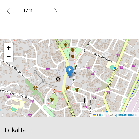
1 / 11
+
−
Leaflet
|
©
OpenStreetMap
Lokalita