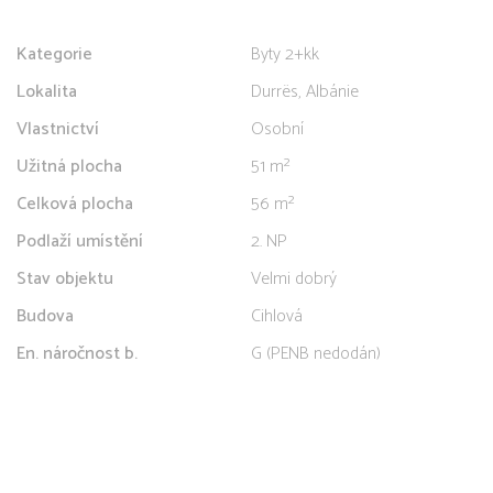
Kategorie
Byty 2+kk
Lokalita
Durrës, Albánie
Vlastnictví
Osobní
Užitná plocha
51 m²
Celková plocha
56 m²
Podlaží umístění
2. NP
Stav objektu
Velmi dobrý
Budova
Cihlová
En. náročnost b.
G (PENB nedodán)