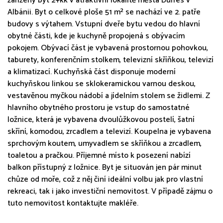
zařízený byt 2+kk v atraktivní lokalitě města Durrës v
Albánii. Byt o celkové ploše 51 m² se nachází ve 2. patře
budovy s výtahem. Vstupní dveře bytu vedou do hlavní
obytné části, kde je kuchyně propojená s obývacím
pokojem. Obývací část je vybavená prostornou pohovkou,
taburety, konferenčním stolkem, televizní skříňkou, televizí
a klimatizací. Kuchyňská část disponuje moderní
kuchyňskou linkou se sklokeramickou varnou deskou,
vestavěnou myčkou nádobí a jídelním stolem se židlemi. Z
hlavního obytného prostoru je vstup do samostatné
ložnice, která je vybavena dvoulůžkovou postelí, šatní
skříní, komodou, zrcadlem a televizí. Koupelna je vybavena
sprchovým koutem, umyvadlem se skříňkou a zrcadlem,
toaletou a pračkou. Příjemné místo k posezení nabízí
balkon přístupný z ložnice. Byt je situován jen pár minut
chůze od moře, což z něj činí ideální volbu jak pro vlastní
rekreaci, tak i jako investiční nemovitost. V případě zájmu o
tuto nemovitost kontaktujte makléře.