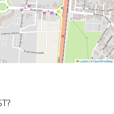
Leaflet
|
©
OpenStreetMap
ST?