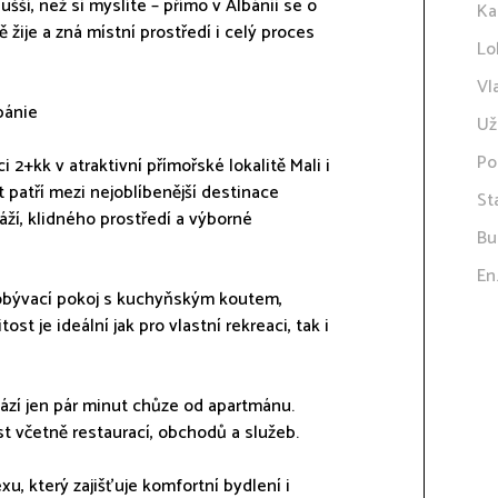
ší, než si myslíte – přímo v Albánii se o
Ka
žije a zná místní prostředí i celý proces
Lo
Vl
bánie
Už
Po
 2+kk v atraktivní přímořské lokalitě Mali i
 patří mezi nejoblíbenější destinace
St
ží, klidného prostředí a výborné
Bu
En
obývací pokoj s kuchyňským koutem,
t je ideální jak pro vlastní rekreaci, tak i
ází jen pár minut chůze od apartmánu.
t včetně restaurací, obchodů a služeb.
, který zajišťuje komfortní bydlení i