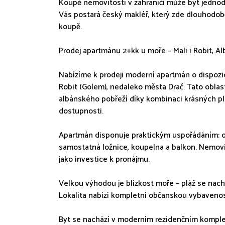
Koupě nemovitosti v zahraničí může být jednoduš
Vás postará český makléř, který zde dlouhodobě 
koupě.
Prodej apartmánu 2+kk u moře – Mali i Robit, Al
Nabízíme k prodeji moderní apartmán o dispozici
Robit (Golem), nedaleko města Drač. Tato oblast
albánského pobřeží díky kombinaci krásných plá
dostupnosti.
Apartmán disponuje praktickým uspořádáním: 
samostatná ložnice, koupelna a balkon. Nemovitos
jako investice k pronájmu.
Velkou výhodou je blízkost moře – pláž se nach
Lokalita nabízí kompletní občanskou vybavenos
Byt se nachází v moderním rezidenčním komplexu