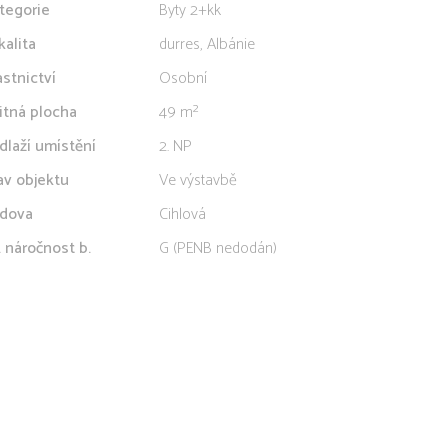
tegorie
Byty 2+kk
kalita
durres, Albánie
astnictví
Osobní
itná plocha
49 m²
dlaží umístění
2. NP
av objektu
Ve výstavbě
dova
Cihlová
. náročnost b.
G (PENB nedodán)