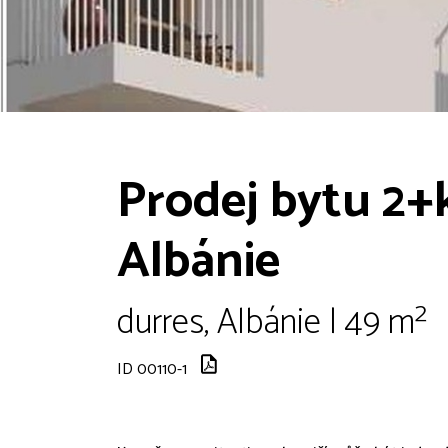
Prodej bytu 2+k
Albánie
durres, Albánie | 49 m²
ID 00110-1