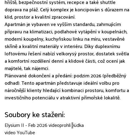
hřiště, bezpečnostní systém, recepce a také shuttle
doprava na pláž. Celý komplex je koncipován s důrazem na
klid, prostor a kvalitní zpracování.
Apartmán je vybaven ve vyšším standardu, zahrnujícím
přípravu na klimatizaci, podlahové vytápění v koupelnách,
moderní koupelny, kuchyňskou linku na míru, vestavěné
skříně a kvalitní materiály v interiéru. Díky duplexnímu
loftovému řešení nabízí velkorysý prostor, dostatek světla
a komfortní rozdělení denní a klidové části, což ocení jak
majitelé, tak nájemci.
Plánované dokončení a předání: podzim 2026 (předběžný
odhad). Tento apartmán představuje ideální volbu pro
náročnější klienty hledající kombinaci prostoru, komfortu a
investičního potenciálu v atraktivní přímořské lokalitě.
Soubory ke stažení:
Elysium II - Feb 2026 videoprohli╠üdka
video YouTube