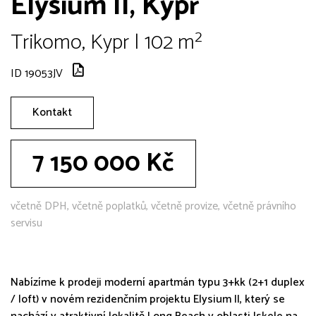
Elysium II, Kypr
Trikomo, Kypr | 102 m²
ID 19053JV
Kontakt
7 150 000 Kč
včetně DPH, včetně poplatků, včetně provize, včetně právního
servisu
Nabízíme k prodeji moderní apartmán typu 3+kk (2+1 duplex
/ loft) v novém rezidenčním projektu Elysium II, který se