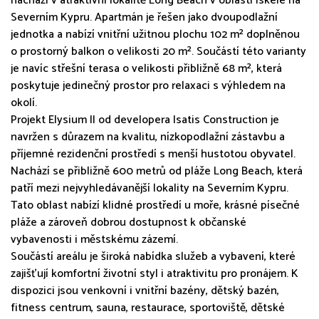
nachází v atraktivní lokalitě Long Beach v oblasti Iskele na
Severním Kypru. Apartmán je řešen jako dvoupodlažní
jednotka a nabízí vnitřní užitnou plochu 102 m² doplněnou
o prostorný balkon o velikosti 20 m². Součástí této varianty
je navíc střešní terasa o velikosti přibližně 68 m², která
poskytuje jedinečný prostor pro relaxaci s výhledem na
okolí.
Projekt Elysium II od developera Isatis Construction je
navržen s důrazem na kvalitu, nízkopodlažní zástavbu a
příjemné rezidenční prostředí s menší hustotou obyvatel.
Nachází se přibližně 600 metrů od pláže Long Beach, která
patří mezi nejvyhledávanější lokality na Severním Kypru.
Tato oblast nabízí klidné prostředí u moře, krásné písečné
pláže a zároveň dobrou dostupnost k občanské
vybavenosti i městskému zázemí.
Součástí areálu je široká nabídka služeb a vybavení, které
zajišťují komfortní životní styl i atraktivitu pro pronájem. K
dispozici jsou venkovní i vnitřní bazény, dětský bazén,
fitness centrum, sauna, restaurace, sportoviště, dětské