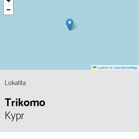
+
−
Leaflet
|
©
OpenStreetMap
Lokalita
Trikomo
Kypr