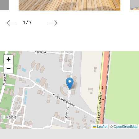
1 / 7
+
−
Leaflet
|
©
OpenStreetMap