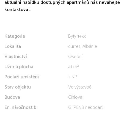
aktuální nabídku dostupných apartmánů nás neváhejte
kontaktovat.
Kategorie
Byty 1+kk
Lokalita
durres, Albánie
Vlastnictví
Osobní
Užitná plocha
41 m²
Podlaží umístění
1. NP
Stav objektu
Ve výstavbě
Budova
Cihlová
En. náročnost b.
G (PENB nedodán)