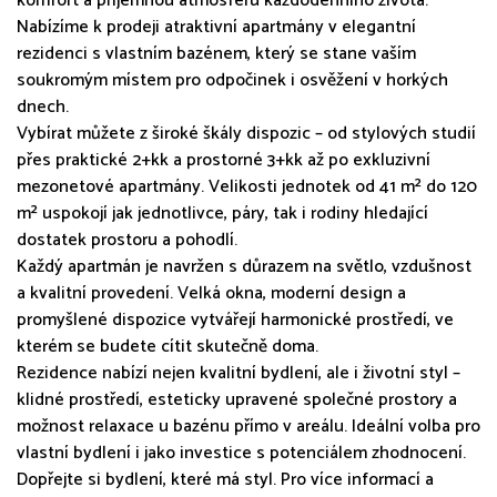
komfort a příjemnou atmosféru každodenního života.
Nabízíme k prodeji atraktivní apartmány v elegantní
rezidenci s vlastním bazénem, který se stane vaším
soukromým místem pro odpočinek i osvěžení v horkých
dnech.
Vybírat můžete z široké škály dispozic – od stylových studií
přes praktické 2+kk a prostorné 3+kk až po exkluzivní
mezonetové apartmány. Velikosti jednotek od 41 m² do 120
m² uspokojí jak jednotlivce, páry, tak i rodiny hledající
dostatek prostoru a pohodlí.
Každý apartmán je navržen s důrazem na světlo, vzdušnost
a kvalitní provedení. Velká okna, moderní design a
promyšlené dispozice vytvářejí harmonické prostředí, ve
kterém se budete cítit skutečně doma.
Rezidence nabízí nejen kvalitní bydlení, ale i životní styl –
klidné prostředí, esteticky upravené společné prostory a
možnost relaxace u bazénu přímo v areálu. Ideální volba pro
vlastní bydlení i jako investice s potenciálem zhodnocení.
Dopřejte si bydlení, které má styl. Pro více informací a