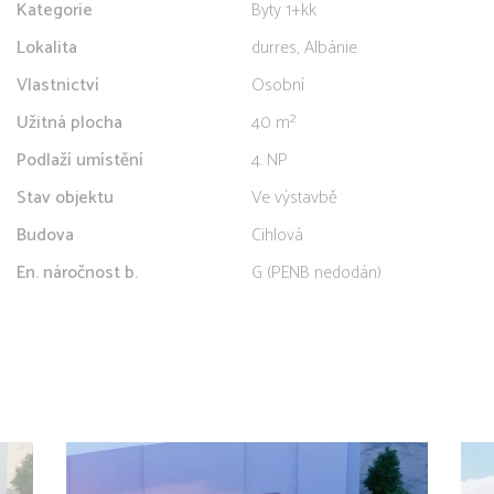
Kategorie
Byty 1+kk
Lokalita
durres, Albánie
Vlastnictví
Osobní
Užitná plocha
40 m²
Podlaží umístění
4. NP
Stav objektu
Ve výstavbě
Budova
Cihlová
En. náročnost b.
G (PENB nedodán)