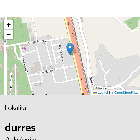
+
−
Leaflet
|
©
OpenStreetMap
Lokalita
durres