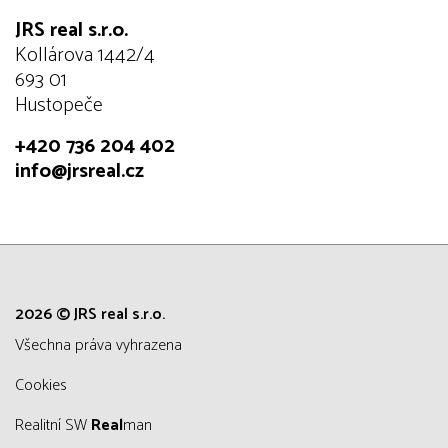
JRS real s.r.o.
Kollárova 1442/4
693 01
Hustopeče
+420 736 204 402
info@jrsreal.cz
2026 © JRS real s.r.o.
všechna práva vyhrazena
Cookies
Realitní SW
Real
man