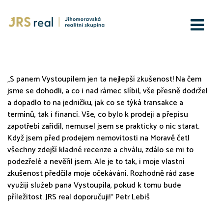
JRS real s.r.o.
„S panem Vystoupilem jen ta nejlepší zkušenost! Na čem
jsme se dohodli, a co i nad rámec slíbil, vše přesně dodržel
a dopadlo to na jedničku, jak co se týká transakce a
termínů, tak i financí. Vše, co bylo k prodeji a přepisu
zapotřebí zařídil, nemusel jsem se prakticky o nic starat.
Když jsem před prodejem nemovitosti na Moravě četl
všechny zdejší kladné recenze a chválu, zdálo se mi to
podezřelé a nevěřil jsem. Ale je to tak, i moje vlastní
zkušenost předčila moje očekávání. Rozhodně rád zase
využiji služeb pana Vystoupila, pokud k tomu bude
příležitost. JRS real doporučuji!“ Petr Lebiš