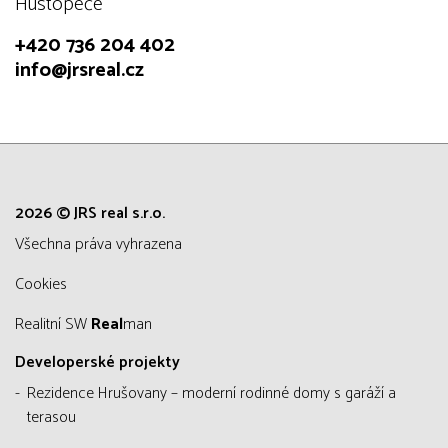
Hustopeče
+420 736 204 402
info@jrsreal.cz
2026 © JRS real s.r.o.
všechna práva vyhrazena
Cookies
Realitní SW
Real
man
Developerské projekty
Rezidence Hrušovany – moderní rodinné domy s garáží a
terasou