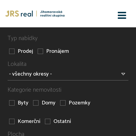
Typ nabídky
Prodej
Pronájem
Lokalita
Kategorie nemovitosti
Byty
Domy
Pozemky
Komerční
Ostatní
Plocha