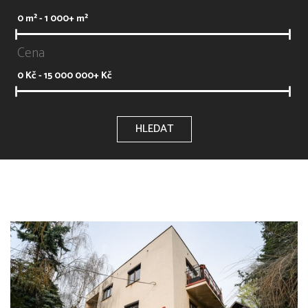
0
m² -
1 000+
m²
Cena
0
Kč -
15 000 000+
Kč
HLEDAT