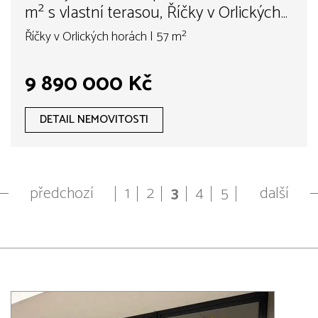
m² s vlastní terasou, Říčky v Orlických
horách
Říčky v Orlických horách | 57 m²
9 890 000 Kč
DETAIL NEMOVITOSTI
předchozí
1
2
3
4
5
další