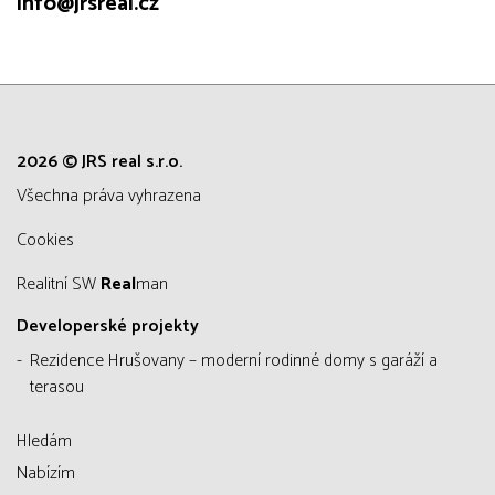
info@jrsreal.cz
2026 © JRS real s.r.o.
všechna práva vyhrazena
Cookies
Realitní SW
Real
man
Developerské projekty
Rezidence Hrušovany – moderní rodinné domy s garáží a
terasou
Hledám
Nabízím