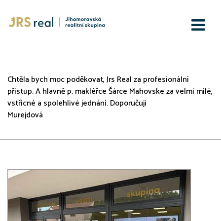
JRS real s.r.o.
Chtěla bych moc poděkovat, Jrs Real za profesionální
přístup. A hlavně p. makléřce Šárce Mahovske za velmi milé,
vstřícné a spolehlivé jednání. Doporučuji
Murejdová