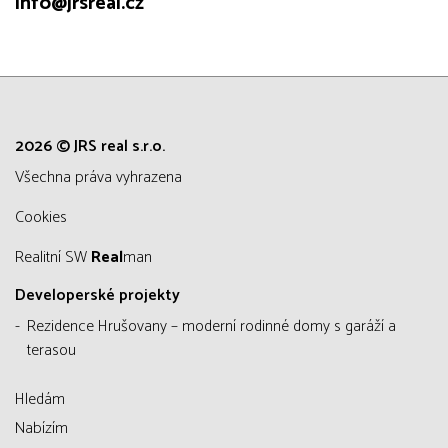
info@jrsreal.cz
2026 © JRS real s.r.o.
všechna práva vyhrazena
Cookies
Realitní SW
Real
man
Developerské projekty
Rezidence Hrušovany – moderní rodinné domy s garáží a
terasou
Hledám
Nabízím