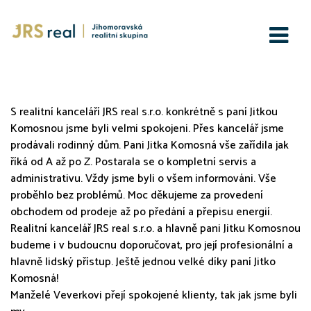
JRS real s.r.o.
S realitní kanceláří JRS real s.r.o. konkrétně s paní Jitkou
Komosnou jsme byli velmi spokojeni. Přes kancelář jsme
prodávali rodinný dům. Pani Jitka Komosná vše zařídila jak
říká od A až po Z. Postarala se o kompletní servis a
administrativu. Vždy jsme byli o všem informováni. Vše
proběhlo bez problémů. Moc děkujeme za provedení
obchodem od prodeje až po předání a přepisu energií.
Realitní kancelář JRS real s.r.o. a hlavně pani Jitku Komosnou
budeme i v budoucnu doporučovat, pro její profesionální a
hlavně lidský přístup. Ještě jednou velké díky paní Jitko
Komosná!
Manželé Veverkovi přejí spokojené klienty, tak jak jsme byli